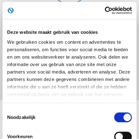
MILIEUVRIENDELIJK GAS
Gebruikt R32-koelmiddel met een laag potentieel
Deze website maakt gebruik van cookies
broeikaseffect, voor een duurzamer comfort. Milieuvriendelijk.
We gebruiken cookies om content en advertenties te
personaliseren, om functies voor social media te bieden
en om ons websiteverkeer te analyseren. Ook delen we
informatie over uw gebruik van onze site met onze
partners voor social media, adverteren en analyse. Deze
partners kunnen deze gegevens combineren met andere
informatie die u aan ze heeft verstrekt of die ze hebben
verzameld op basis van uw gebruik van hun services.
Toestemmingsselectie
Noodzakelijk
Specificaties
Voorkeuren