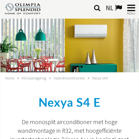
NL
MENU
NEDERLANDSE
HOME
KLIMAATREGELING
VERWARMING
Home
Klimaatregeling
Vaste Airconditioners
Nexya S4 E
LUCHTBEHANDELING
Nexya S4 E
GEÏNTEGREERDE SYSTEMEN
CONTACTEN
De monosplit airconditioner met hoge
wandmontage in R32, met hoogefficiënte
WERELD OS