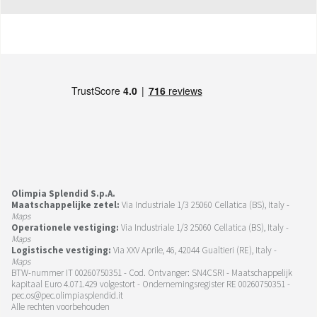
Olimpia Splendid S.p.A.
Maatschappelijke zetel:
Via Industriale 1/3 25060 Cellatica (BS), Italy -
Maps
Operationele vestiging:
Via Industriale 1/3 25060 Cellatica (BS), Italy -
Maps
Logistische vestiging:
Via XXV Aprile, 46, 42044 Gualtieri (RE), Italy -
Maps
BTW-nummer IT 00260750351 - Cod. Ontvanger: SN4CSRI - Maatschappelijk
kapitaal Euro 4.071.429 volgestort - Ondernemingsregister RE 00260750351 -
pec.os@pec.olimpiasplendid.it
Alle rechten voorbehouden