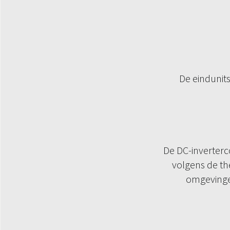
De eindunit
De DC-inverter
volgens de th
omgevinge