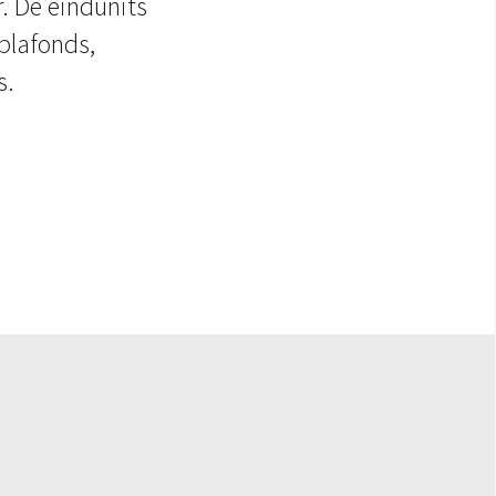
. De eindunits
plafonds,
s.