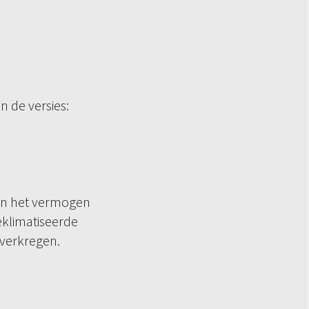
in de versies:
an het vermogen
eklimatiseerde
verkregen.