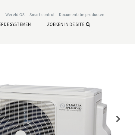
n
Wereld OS
Smart control
Documentatie producten
ERDE SYSTEMEN
ZOEKEN IN DE SITE
Next