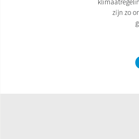
klimaatregeli
zijn zo 
g