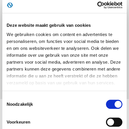
MILIEUVRIENDELIJK GAS
Deze website maakt gebruik van cookies
Gebruikt R32-koelmiddel met een laag potentieel
We gebruiken cookies om content en advertenties te
broeikaseffect, voor een duurzamer comfort.
personaliseren, om functies voor social media te bieden
en om ons websiteverkeer te analyseren. Ook delen we
informatie over uw gebruik van onze site met onze
partners voor social media, adverteren en analyse. Deze
partners kunnen deze gegevens combineren met andere
informatie die u aan ze heeft verstrekt of die ze hebben
verzameld op basis van uw gebruik van hun services.
Toestemmingsselectie
Noodzakelijk
Specificaties
Voorkeuren