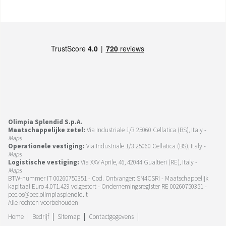
Olimpia Splendid S.p.A.
Maatschappelijke zetel:
Via Industriale 1/3 25060 Cellatica (BS), Italy -
Maps
Operationele vestiging:
Via Industriale 1/3 25060 Cellatica (BS), Italy -
Maps
Logistische vestiging:
Via XXV Aprile, 46, 42044 Gualtieri (RE), Italy -
Maps
BTW-nummer IT 00260750351 - Cod. Ontvanger: SN4CSRI - Maatschappelijk
kapitaal Euro 4.071.429 volgestort - Ondernemingsregister RE 00260750351 -
pec.os@pec.olimpiasplendid.it
Alle rechten voorbehouden
Home
Bedrijf
Sitemap
Contactgegevens