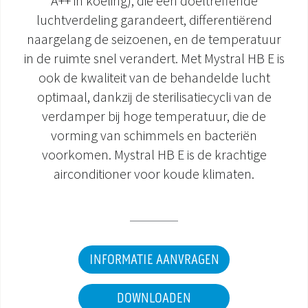
A++ in koeling), die een doeltreffende
luchtverdeling garandeert, differentiërend
DOCUMENTATIE PRODUCTEN
naargelang de seizoenen, en de temperatuur
in de ruimte snel verandert. Met Mystral HB E is
ook de kwaliteit van de behandelde lucht
optimaal, dankzij de sterilisatiecycli van de
verdamper bij hoge temperatuur, die de
vorming van schimmels en bacteriën
voorkomen. Mystral HB E is de krachtige
airconditioner voor koude klimaten.
INFORMATIE AANVRAGEN
DOWNLOADEN