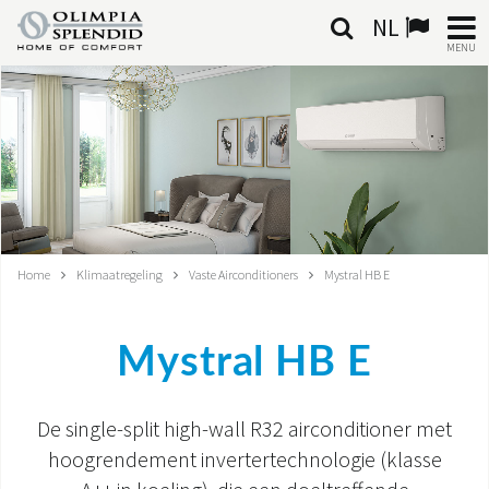
NL
MENU
NEDERLANDSE
HOME
KLIMAATREGELING
VERWARMING
Home
Klimaatregeling
Vaste Airconditioners
Mystral HB E
LUCHTBEHANDELING
Mystral HB E
GEÏNTEGREERDE SYSTEMEN
CONTACTEN
De single-split high-wall R32 airconditioner met
hoogrendement invertertechnologie (klasse
WERELD OS