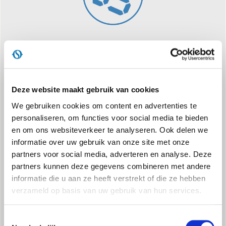
FOLLOW ME
De afstandsbediening werkt als een thermostaat op afstand om
te zorgen voor de juiste temperatuurbediening op de plaats
waar er zich personen in een ruimte bevinden.
Deze website maakt gebruik van cookies
We gebruiken cookies om content en advertenties te
personaliseren, om functies voor social media te bieden
en om ons websiteverkeer te analyseren. Ook delen we
informatie over uw gebruik van onze site met onze
partners voor social media, adverteren en analyse. Deze
partners kunnen deze gegevens combineren met andere
informatie die u aan ze heeft verstrekt of die ze hebben
DRAAIWIELEN
verzameld op basis van uw gebruik van hun services.
Hij kan gemakkelijk vervoerd en verplaatst worden in alle
richtingen, dankzij de 360 graden draaibaarheid.
Toestemmingsselectie