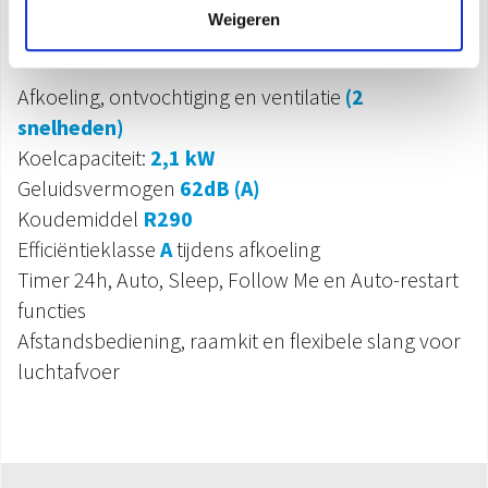
Specificaties
Weigeren
Afkoeling, ontvochtiging en ventilatie
(2
snelheden)
Koelcapaciteit:
2,1 kW
Geluidsvermogen
62dB (A)
Koudemiddel
R290
Efficiëntieklasse
A
tijdens afkoeling
Timer 24h, Auto, Sleep, Follow Me en Auto-restart
functies
Afstandsbediening, raamkit en flexibele slang voor
luchtafvoer