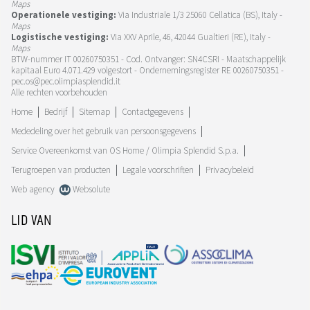
Maps
Operationele vestiging:
Via Industriale 1/3 25060 Cellatica (BS), Italy -
Maps
Logistische vestiging:
Via XXV Aprile, 46, 42044 Gualtieri (RE), Italy -
Maps
BTW-nummer IT 00260750351 - Cod. Ontvanger: SN4CSRI - Maatschappelijk
kapitaal Euro 4.071.429 volgestort - Ondernemingsregister RE 00260750351 -
pec.os@pec.olimpiasplendid.it
Alle rechten voorbehouden
Home
Bedrijf
Sitemap
Contactgegevens
Mededeling over het gebruik van persoonsgegevens
Service Overeenkomst van OS Home / Olimpia Splendid S.p.a.
Terugroepen van producten
Legale voorschriften
Privacybeleid
Web agency
Websolute
LID VAN