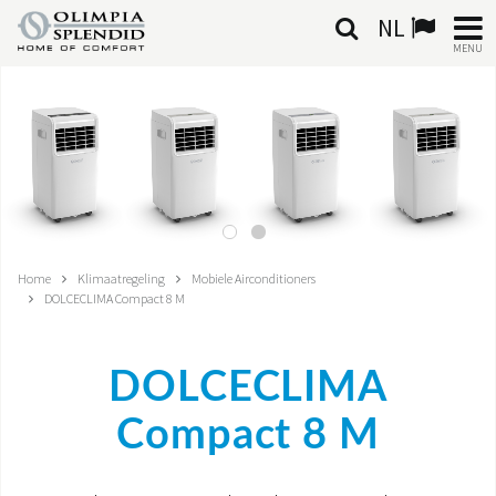
NL
MENU
NEDERLANDSE
HOME
KLIMAATREGELING
VERWARMING
Home
Klimaatregeling
Mobiele Airconditioners
DOLCECLIMA Compact 8 M
LUCHTBEHANDELING
GEÏNTEGREERDE SYSTEMEN
DOLCECLIMA
CONTACTEN
Compact 8 M
WERELD OS