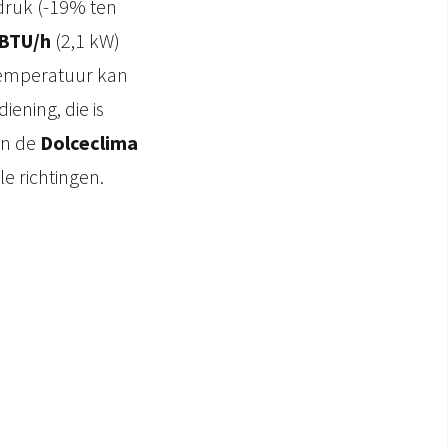
druk (-19% ten
 BTU/h
(2,1 kW)
 temperatuur kan
ening, die is
an de
Dolceclima
e richtingen.