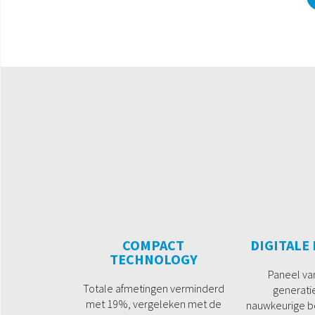
COMPACT
DIGITALE
TECHNOLOGY
Paneel va
Totale afmetingen verminderd
generati
met 19%, vergeleken met de
nauwkeurige be