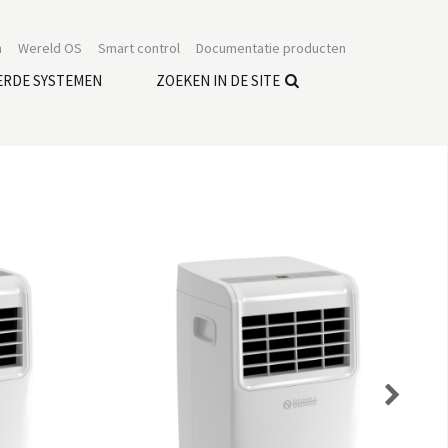
n
Wereld OS
Smart control
Documentatie producten
ERDE SYSTEMEN
ZOEKEN IN DE SITE
Next