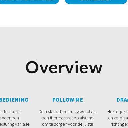
Overview
 BEDIENING
FOLLOW ME
DRA
n de laatste
De afstandsbediening werkt als
Hij kan ge
e voor een
een thermostaat op afstand
en verplaa
sturing van alle
om te zorgen voor de juiste
richtinge