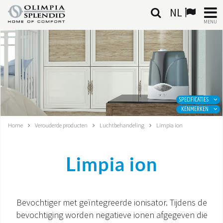
NL
MENU
NEDERLANDSE
HOME
KLIMAATREGELING
SPECIFICATIES
KENMERKEN
VERWARMING
Home
Verouderde producten
Luchtbehandeling
Limpia ion
LUCHTBEHANDELING
Limpia ion
GEÏNTEGREERDE SYSTEMEN
CONTACTEN
Bevochtiger met geïntegreerde ionisator. Tijdens de
bevochtiging worden negatieve ionen afgegeven die
WERELD OS