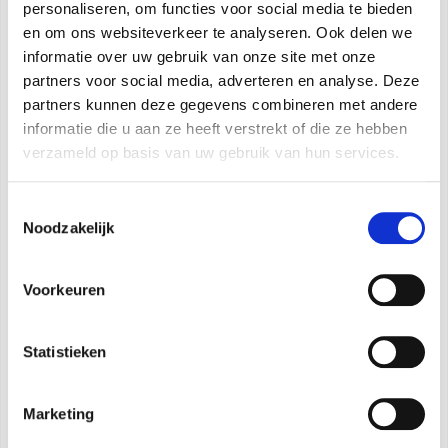
personaliseren, om functies voor social media te bieden
en om ons websiteverkeer te analyseren. Ook delen we
ION TECHNOLOGY
informatie over uw gebruik van onze site met onze
De geïntegreerde ionisator geeft negatieve ionen af
partners voor social media, adverteren en analyse. Deze
die in staat zijn de positieve ionen te neutraliseren,
partners kunnen deze gegevens combineren met andere
waardoor er schonere en
informatie die u aan ze heeft verstrekt of die ze hebben
hernieuwde lucht wordt gegarandeerd.
verzameld op basis van uw gebruik van hun services.
Toestemmingsselectie
DIGITAL CONTROL
Noodzakelijk
Multifunctioneel elektronisch bedieningspaneel
door middel waarvan het mogelijk is om
Voorkeuren
de snelheid voor stoomafgifte in te stellen, de
Timer te programmeren en de functie ionisator te
activeren.
Statistieken
CHROMOTHERAPIE
Marketing
De in het water ondergedompelde led verandert