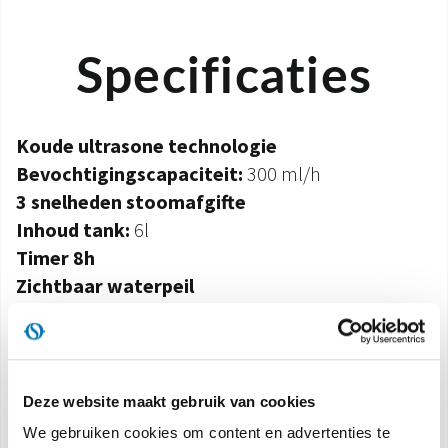
Specificaties
Koude ultrasone technologie
Bevochtigingscapaciteit:
300 ml/h
3 snelheden stoomafgifte
Inhoud tank:
6l
Timer 8h
Zichtbaar waterpeil
Alarm voor lege tank
Gebied om te bevochtigen:
40 m²
Deze website maakt gebruik van cookies
Kenmerken
We gebruiken cookies om content en advertenties te