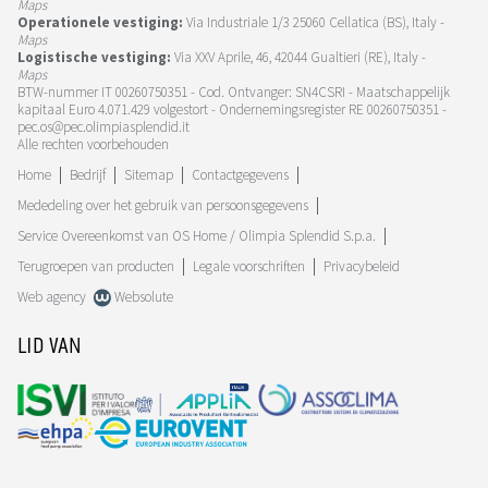
Maps
Operationele vestiging:
Via Industriale 1/3 25060 Cellatica (BS), Italy -
Maps
Logistische vestiging:
Via XXV Aprile, 46, 42044 Gualtieri (RE), Italy -
Maps
BTW-nummer IT 00260750351 - Cod. Ontvanger: SN4CSRI - Maatschappelijk
kapitaal Euro 4.071.429 volgestort - Ondernemingsregister RE 00260750351 -
pec.os@pec.olimpiasplendid.it
Alle rechten voorbehouden
Home
Bedrijf
Sitemap
Contactgegevens
Mededeling over het gebruik van persoonsgegevens
Service Overeenkomst van OS Home / Olimpia Splendid S.p.a.
Terugroepen van producten
Legale voorschriften
Privacybeleid
Web agency
Websolute
LID VAN