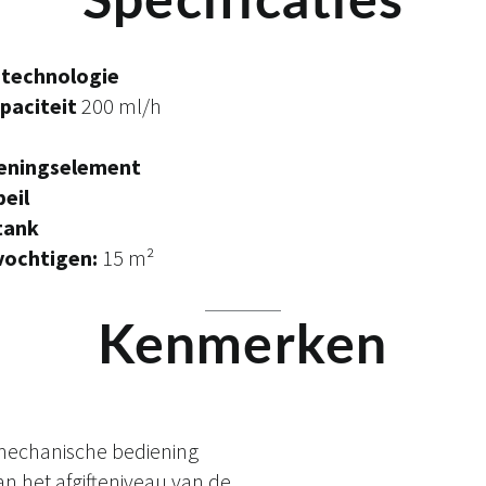
Specificaties
 technologie
paciteit
200 ml/h
eningselement
eil
tank
vochtigen:
15 m²
Kenmerken
mechanische bediening
an het afgifteniveau van de