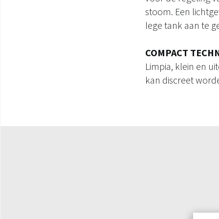
stoom. Een lichtg
lege tank aan te g
COMPACT TECH
Limpia, klein en u
kan discreet word