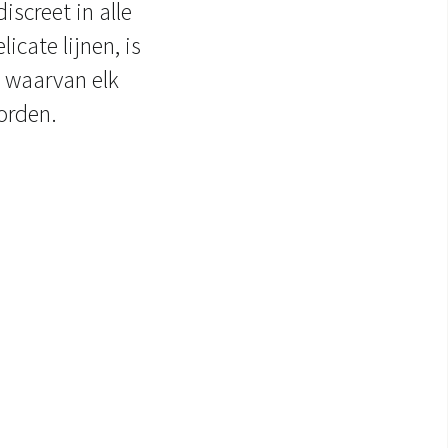
iscreet in alle
cate lijnen, is
 waarvan elk
orden.