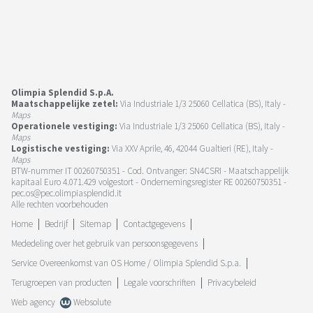
Olimpia Splendid S.p.A.
Maatschappelijke zetel:
Via Industriale 1/3 25060 Cellatica (BS), Italy -
Maps
Operationele vestiging:
Via Industriale 1/3 25060 Cellatica (BS), Italy -
Maps
Logistische vestiging:
Via XXV Aprile, 46, 42044 Gualtieri (RE), Italy -
Maps
BTW-nummer IT 00260750351 - Cod. Ontvanger: SN4CSRI - Maatschappelijk
kapitaal Euro 4.071.429 volgestort - Ondernemingsregister RE 00260750351 -
pec.os@pec.olimpiasplendid.it
Alle rechten voorbehouden
Home
Bedrijf
Sitemap
Contactgegevens
Mededeling over het gebruik van persoonsgegevens
Service Overeenkomst van OS Home / Olimpia Splendid S.p.a.
Terugroepen van producten
Legale voorschriften
Privacybeleid
Web agency
Websolute