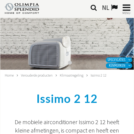
NL
MENU
NEDERLANDSE
HOME
KLIMAATREGELING
SPECIFICATIES
KENMERKEN
VERWARMING
Home
Verouderde producten
Klimaatregeling
Issimo 2 12
LUCHTBEHANDELING
Issimo 2 12
GEÏNTEGREERDE SYSTEMEN
CONTACTEN
De mobiele airconditioner Issimo 2 12 heeft
WERELD OS
kleine afmetingen, is compact en heeft een