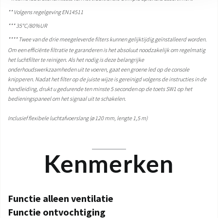
** Volgens regelgeving EN14511
*** 35°C/80%UR
****
Twee van de drie meegeleverde filters kunnen gelijktijdig geïnstalleerd worden.
Om een efficiënte filtratie te garanderen is het absoluut noodzakelijk om regelmatig
het luchtfilter te reinigen. Als het nodig is deze belangrijke
onderhoudswerkzaamheden uit te voeren, gaat een groene led op de console
knipperen. Nadat het filter op de juiste wijze is gereinigd volgens de instructies in de
handleiding, drukt u gedurende ten minste 5 seconden op de toets SW1 op het
bedieningspaneel om het signaal uit te schakelen.
Inclusief flexibele luchtafvoerslang (ø 120 mm, lengte 1,5 m)
Kenmerken
Functie alleen ventilatie
Functie ontvochtiging