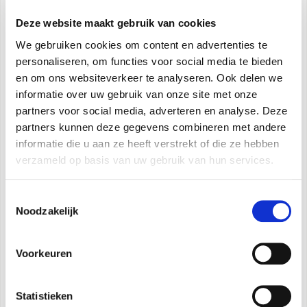
COMPACT TECHNOLOGY
Deze website maakt gebruik van cookies
De constante aandacht voor detail, ontwerp
We gebruiken cookies om content en advertenties te
en engineering van de componenten
personaliseren, om functies voor social media te bieden
heeft als resultaat gereduceerde
en om ons websiteverkeer te analyseren. Ook delen we
afmetingen, waardoor deze uitvoering
informatie over uw gebruik van onze site met onze
van minder dan 50 cm hoog een van de
partners voor social media, adverteren en analyse. Deze
kleinste uitvoeringen op de markt is.
partners kunnen deze gegevens combineren met andere
informatie die u aan ze heeft verstrekt of die ze hebben
verzameld op basis van uw gebruik van hun services.
EASY TO USE
Gemakkelijk te vervoeren dankzij de
Toestemmingsselectie
uitneembare band en zwenkwielen.
Noodzakelijk
CUBE POWER
Voorkeuren
Maximaal vermogen met
minimale afmetingen: 12.000 BTU.
Statistieken