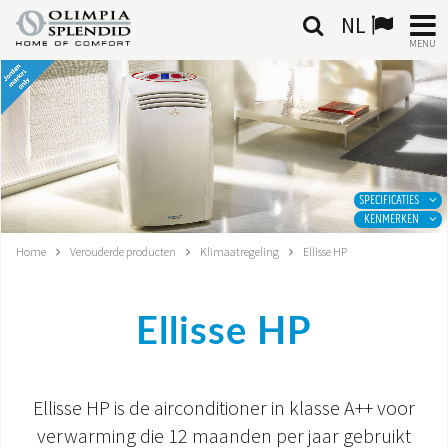
NL
MENU
NEDERLANDSE
HOME
KLIMAATREGELING
SPECIFICATIES
KENMERKEN
VERWARMING
Home
Verouderde producten
Klimaatregeling
Ellisse HP
LUCHTBEHANDELING
Ellisse HP
GEÏNTEGREERDE SYSTEMEN
CONTACTEN
Ellisse HP is de airconditioner in klasse A++ voor
WERELD OS
verwarming die 12 maanden per jaar gebruikt