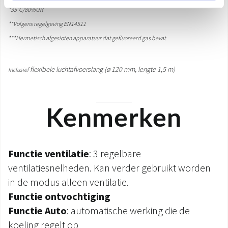
*35°C/80%UR
**Volgens regelgeving EN14511
***Hermetisch afgesloten apparatuur dat gefluoreerd gas bevat
flexibele luchtafvoerslang (ø 120 mm, lengte 1,5 m)
Inclusief
Kenmerken
Functie ventilatie
: 3 regelbare
ventilatiesnelheden. Kan verder gebruikt worden
in de modus alleen ventilatie.
Functie ontvochtiging
Functie Auto
: automatische werking die de
koeling regelt op