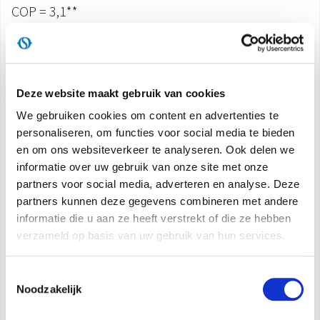
COP = 3,1**
Energieklasse A++ tijdens verwarming.
Energieklasse A tijdens afkoeling.
REMOTE CONTROL
Deze website maakt gebruik van cookies
Multifunctionele afstandsbediening.
We gebruiken cookies om content en advertenties te
personaliseren, om functies voor social media te bieden
WARMTEPOMP
en om ons websiteverkeer te analyseren. Ook delen we
informatie over uw gebruik van onze site met onze
Airconditioner in warmtepomp. Dankzij
partners voor social media, adverteren en analyse. Deze
deze functie is het mogelijk om ruimten te
partners kunnen deze gegevens combineren met andere
verwarmen
informatie die u aan ze heeft verstrekt of die ze hebben
en uw traditionele verwarming te vervangen
verzameld op basis van uw gebruik van hun services.
in de gematigde seizoenen, of deze op te voeren
(in de modus
Toestemmingsselectie
met warmtepomp is condensafvoer noodzakelijk).
Noodzakelijk