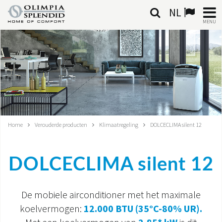
NL
MENU
NEDERLANDSE
HOME
KLIMAATREGELING
VERWARMING
Home
Verouderde producten
Klimaatregeling
DOLCECLIMA silent 12
LUCHTBEHANDELING
DOLCECLIMA silent 12
GEÏNTEGREERDE SYSTEMEN
CONTACTEN
De mobiele airconditioner met het maximale
koelvermogen:
12.000 BTU (35°C-80% UR).
WERELD OS