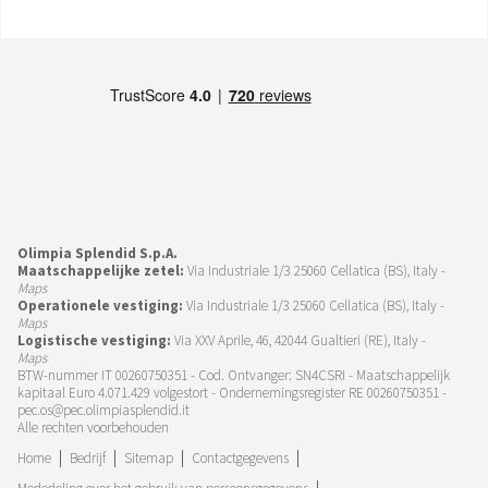
Olimpia Splendid S.p.A.
Maatschappelijke zetel:
Via Industriale 1/3 25060 Cellatica (BS), Italy -
Maps
Operationele vestiging:
Via Industriale 1/3 25060 Cellatica (BS), Italy -
Maps
Logistische vestiging:
Via XXV Aprile, 46, 42044 Gualtieri (RE), Italy -
Maps
BTW-nummer IT 00260750351 - Cod. Ontvanger: SN4CSRI - Maatschappelijk
kapitaal Euro 4.071.429 volgestort - Ondernemingsregister RE 00260750351 -
pec.os@pec.olimpiasplendid.it
Alle rechten voorbehouden
Home
Bedrijf
Sitemap
Contactgegevens