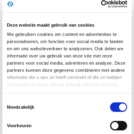
Koelcapaciteit:
12.000 BTU/uur***
Nominale koelcapaciteit:
2,85 kW ****
Deze website maakt gebruik van cookies
Energieklasse:
A
We gebruiken cookies om content en advertenties te
Geluidsvermogen:
dB (A) 63
personaliseren, om functies voor social media te bieden
Nominale energie-efficiëntie-index:
EER 2,61****
en om ons websiteverkeer te analyseren. Ook delen we
Koudemiddel:
R410A *****
informatie over uw gebruik van onze site met onze
partners voor social media, adverteren en analyse. Deze
Zonder tank:
automatische condensafvoer
partners kunnen deze gegevens combineren met andere
Multifunctionele afstandsbediening
informatie die u aan ze heeft verstrekt of die ze hebben
Lcd-display
verzameld op basis van uw gebruik van hun services.
Timer 12h
Handige handgrepen aan de zijkant
Toestemmingsselectie
Wielen
Noodzakelijk
KENMERKEN
Voorkeuren