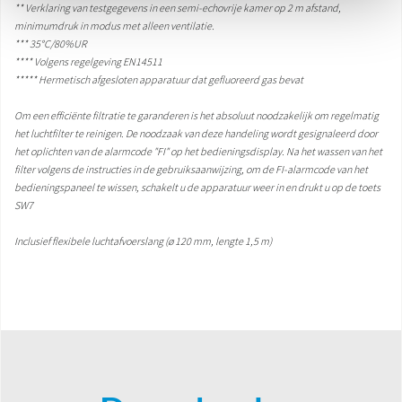
** Verklaring van testgegevens in een semi-echovrije kamer op 2 m afstand,
minimumdruk in modus met alleen ventilatie.
*** 35°C/80%UR
**** Volgens regelgeving EN14511
***** Hermetisch afgesloten apparatuur dat gefluoreerd gas bevat
Om een efficiënte filtratie te garanderen is het absoluut noodzakelijk om regelmatig
het luchtfilter te reinigen. De noodzaak van deze handeling wordt gesignaleerd door
het oplichten van de alarmcode "FI" op het bedieningsdisplay. Na het wassen van het
filter volgens de instructies in de gebruiksaanwijzing, om de FI-alarmcode van het
bedieningspaneel te wissen, schakelt u de apparatuur weer in en drukt u op de toets
SW7
Inclusief flexibele luchtafvoerslang (ø 120 mm, lengte 1,5 m)