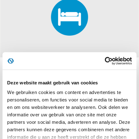
Specificaties
Deze website maakt gebruik van cookies
We gebruiken cookies om content en advertenties te
personaliseren, om functies voor social media te bieden
Koelcapaciteit:
8.500 BTU/uur**
en om ons websiteverkeer te analyseren. Ook delen we
Nominale koelcapaciteit:
2,1 kW ***
informatie over uw gebruik van onze site met onze
Energieklasse:
A
partners voor social media, adverteren en analyse. Deze
Geluidsvermogen:
dB (A) 61 ****
partners kunnen deze gegevens combineren met andere
Nominale energie-efficiëntie-index:
EER 2,65 ***
informatie die u aan ze heeft verstrekt of die ze hebben