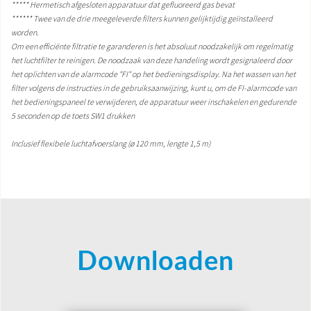
***** Hermetisch afgesloten apparatuur dat gefluoreerd gas bevat
****** Twee van de drie meegeleverde filters kunnen gelijktijdig geïnstalleerd
worden.
Om een efficiënte filtratie te garanderen is het absoluut noodzakelijk om regelmatig
het luchtfilter te reinigen. De noodzaak van deze handeling wordt gesignaleerd door
het oplichten van de alarmcode "FI" op het bedieningsdisplay. Na het wassen van het
filter volgens de instructies in de gebruiksaanwijzing, kunt u, om de FI-alarmcode van
het bedieningspaneel te verwijderen, de apparatuur weer inschakelen en gedurende
5 seconden op de toets SW1 drukken
Inclusief flexibele luchtafvoerslang (ø 120 mm, lengte 1,5 m)
Downloaden