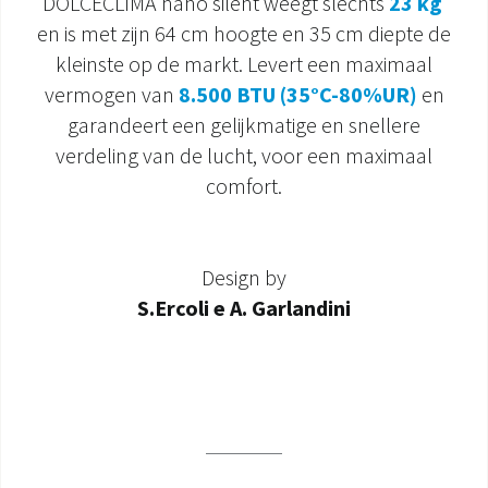
DOLCECLIMA nano silent weegt slechts
23 kg
en is met zijn 64 cm hoogte en 35 cm diepte de
DOCUMENTATIE PRODUCTEN
kleinste op de markt. Levert een maximaal
vermogen van
8.500 BTU (35°C-80%UR)
en
garandeert een gelijkmatige en snellere
verdeling van de lucht, voor een maximaal
comfort.
Design by
S.Ercoli e A. Garlandini