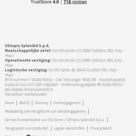
Olimpia Splendid S.p.A.
Maatschappelijke zetel:
Via Industriale 1/3 25060 Cellatica (BS), Italy -
Maps
Operationele vestiging:
Via Industriale 1/3 25060 Cellatica (BS), Italy -
Maps
Logistische vestiging:
Via XXV Aprile, 46, 42044 Gualtieri (RE), Italy -
Maps
BTW-nummer IT 00260750351 - Cod. Ontvanger: SN4CSRI - Maatschappelijk
kapitaal Euro 4.071.429 volgestort - Ondernemingsregister RE 00260750351 -
pec.os@pec.olimpiasplendid.it
Alle rechten voorbehouden
Home
Bedrijf
Sitemap
Contactgegevens
Mededeling over het gebruik van persoonsgegevens
Service Overeenkomst van OS Home / Olimpia Splendid S.p.a.
Terugroepen van producten
Legale voorschriften
Privacybeleid