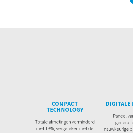
COMPACT
DIGITALE
TECHNOLOGY
Paneel va
Totale afmetingen verminderd
generati
met 19%, vergeleken met de
nauwkeurige be