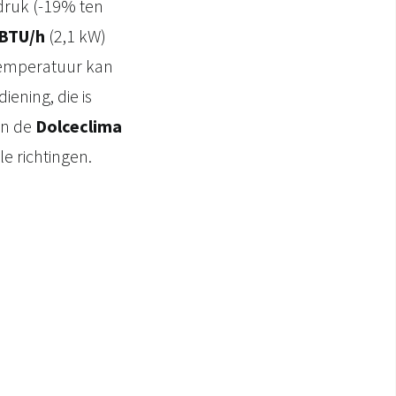
druk (-19% ten
 BTU/h
(2,1 kW)
 temperatuur kan
ening, die is
an de
Dolceclima
e richtingen.