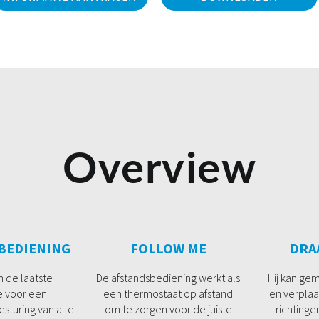
Overview
 BEDIENING
FOLLOW ME
DRA
n de laatste
De afstandsbediening werkt als
Hij kan ge
e voor een
een thermostaat op afstand
en verplaa
sturing van alle
om te zorgen voor de juiste
richtinge