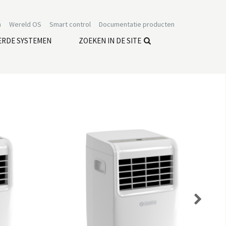
n
Wereld OS
Smart control
Documentatie producten
ERDE SYSTEMEN
ZOEKEN IN DE SITE
Next