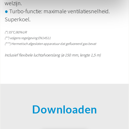
welzijn.
●
Turbo-functie: maximale ventilatiesnelheid.
Superkoel.
(*) 35°C/80%UR
(**) volgens regelgeving EN14511
(***) Hermetisch afgesloten apparatuur dat gefluoreerd gas bevat
Inclusief flexibele luchtafvoerslang (ø 150 mm, lengte 1,5 m)
Downloaden