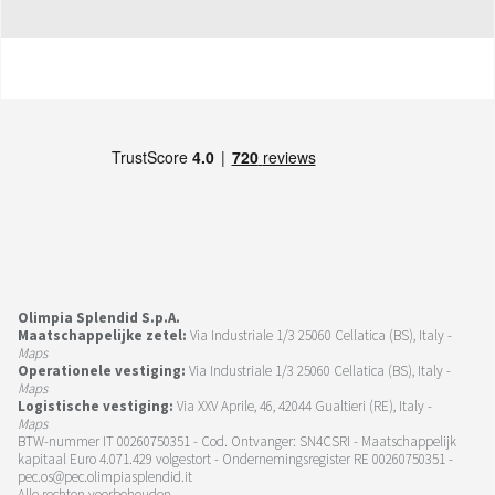
Olimpia Splendid S.p.A.
Maatschappelijke zetel:
Via Industriale 1/3 25060 Cellatica (BS), Italy -
Maps
Operationele vestiging:
Via Industriale 1/3 25060 Cellatica (BS), Italy -
Maps
Logistische vestiging:
Via XXV Aprile, 46, 42044 Gualtieri (RE), Italy -
Maps
BTW-nummer IT 00260750351 - Cod. Ontvanger: SN4CSRI - Maatschappelijk
kapitaal Euro 4.071.429 volgestort - Ondernemingsregister RE 00260750351 -
pec.os@pec.olimpiasplendid.it
Alle rechten voorbehouden