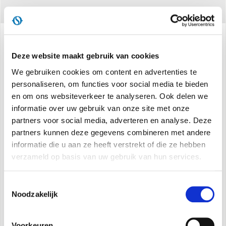
Specificaties
Deze website maakt gebruik van cookies
We gebruiken cookies om content en advertenties te
personaliseren, om functies voor social media te bieden
Koelcapaciteit:
9.000 BTU/uur*
en om ons websiteverkeer te analyseren. Ook delen we
informatie over uw gebruik van onze site met onze
Nominale koelcapaciteit:
2,3 kW**
partners voor social media, adverteren en analyse. Deze
Energieklasse:
A
partners kunnen deze gegevens combineren met andere
Geluidsvermogen:
dB (A) 63
informatie die u aan ze heeft verstrekt of die ze hebben
Nominale energie-efficiëntie-index:
EER 2,65**
verzameld op basis van uw gebruik van hun services.
Koudemiddel:
R410A***
Zonder tank:
automatische condensafvoer
Toestemmingsselectie
Multifunctionele afstandsbediening
Noodzakelijk
Lcd-display
Timer 12h
Voorkeuren