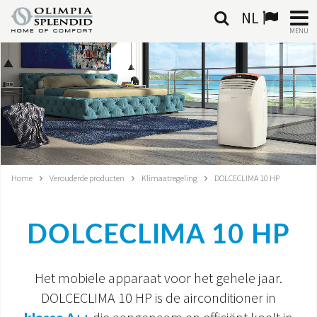
NL
MENU
NEDERLANDSE
HOME
KLIMAATREGELING
VERWARMING
Home
Verouderde producten
Klimaatregeling
DOLCECLIMA 10 HP
LUCHTBEHANDELING
DOLCECLIMA 10 HP
GEÏNTEGREERDE SYSTEMEN
CONTACTEN
Het mobiele apparaat voor het gehele jaar.
DOLCECLIMA 10 HP is de airconditioner in
WERELD OS