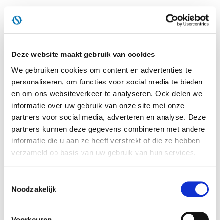
Specificaties
Koelcapaciteit:
10.000 BTU/h*
Deze website maakt gebruik van cookies
Nominale koel-/verwarmingscapaciteit:
2,4 kW **
We gebruiken cookies om content en advertenties te
Energieklasse:
A++
personaliseren, om functies voor social media te bieden
Geluidsvermogen:
dB (A) 62
en om ons websiteverkeer te analyseren. Ook delen we
informatie over uw gebruik van onze site met onze
Nominale energie-efficiëntie-index:
EER 2,7 **
partners voor social media, adverteren en analyse. Deze
Nominale efficiëntiecoëfficiënt tijdens verwarming:
partners kunnen deze gegevens combineren met andere
COP 3,1 **
informatie die u aan ze heeft verstrekt of die ze hebben
Koudemiddel:
R410A ***
verzameld op basis van uw gebruik van hun services.
Multifunctionele afstandsbediening
Compartiment afstandsbediening aan boord
Toestemmingsselectie
Lcd-display
Noodzakelijk
Timer 12h
Handige handgrepen aan de zijkant
Voorkeuren