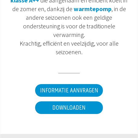
klasse A++
die aangenaam en efficiënt koelt in
de zomer en, dankzij de
warmtepomp
, in de
DOCUMENTATIE PRODUCTEN
andere seizoenen ook een geldige
ondersteuning is voor de traditionele
verwarming.
Krachtig, efficiënt en veelzijdig, voor alle
seizoenen.
INFORMATIE AANVRAGEN
DOWNLOADEN