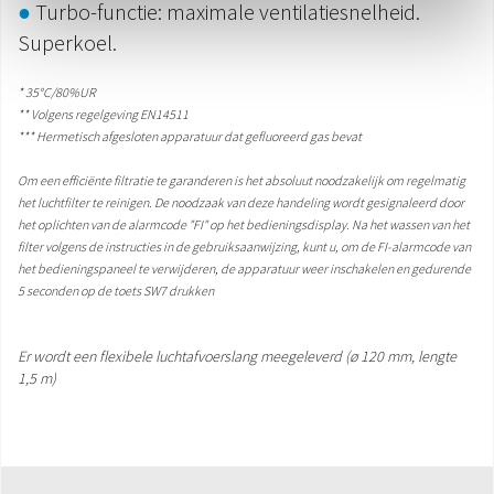
●
Turbo-functie: maximale ventilatiesnelheid.
Superkoel.
* 35°C/80%UR
** Volgens regelgeving EN14511
*** Hermetisch afgesloten apparatuur dat gefluoreerd gas bevat
Om een efficiënte filtratie te garanderen is het absoluut noodzakelijk om regelmatig
het luchtfilter te reinigen. De noodzaak van deze handeling wordt gesignaleerd door
het oplichten van de alarmcode "FI" op het bedieningsdisplay. Na het wassen van het
filter volgens de instructies in de gebruiksaanwijzing, kunt u, om de FI-alarmcode van
het bedieningspaneel te verwijderen, de apparatuur weer inschakelen en gedurende
5 seconden op de toets SW7 drukken
Er wordt een flexibele luchtafvoerslang meegeleverd (ø 120 mm, lengte
1,5 m)