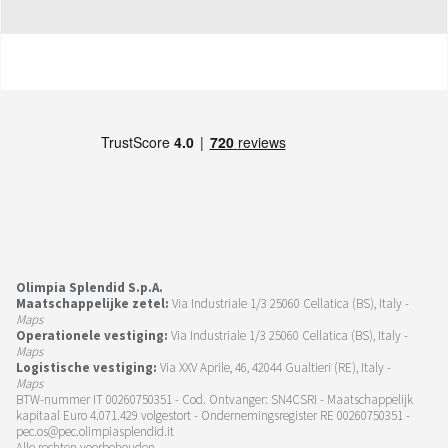
Olimpia Splendid S.p.A.
Maatschappelijke zetel:
Via Industriale 1/3 25060 Cellatica (BS), Italy -
Maps
Operationele vestiging:
Via Industriale 1/3 25060 Cellatica (BS), Italy -
Maps
Logistische vestiging:
Via XXV Aprile, 46, 42044 Gualtieri (RE), Italy -
Maps
BTW-nummer IT 00260750351 - Cod. Ontvanger: SN4CSRI - Maatschappelijk
kapitaal Euro 4.071.429 volgestort - Ondernemingsregister RE 00260750351 -
pec.os@pec.olimpiasplendid.it
Alle rechten voorbehouden