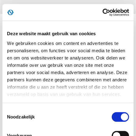
Specificaties
Deze website maakt gebruik van cookies
We gebruiken cookies om content en advertenties te
personaliseren, om functies voor social media te bieden
Koelcapaciteit:
9.000 BTU/uur*
en om ons websiteverkeer te analyseren. Ook delen we
informatie over uw gebruik van onze site met onze
Nominale koelcapaciteit:
2,3 kW**
partners voor social media, adverteren en analyse. Deze
Energieklasse:
A
partners kunnen deze gegevens combineren met andere
Geluidsvermogen:
dB (A) 63
informatie die u aan ze heeft verstrekt of die ze hebben
Nominale energie-efficiëntie-index:
EER 2,65**
verzameld op basis van uw gebruik van hun services.
Koudemiddel:
R410A***
Zonder tank:
automatische condensafvoer
Toestemmingsselectie
Multifunctionele afstandsbediening
Noodzakelijk
Lcd-display
Timer 12h
Voorkeuren