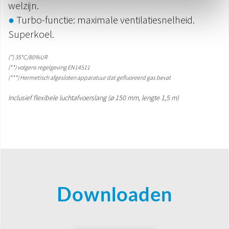
welzijn.
●
Turbo-functie: maximale ventilatiesnelheid.
Superkoel.
(*) 35°C/80%UR
(**) volgens regelgeving EN14511
(***) Hermetisch afgesloten apparatuur dat gefluoreerd gas bevat
Inclusief flexibele luchtafvoerslang (ø 150 mm, lengte 1,5 m)
Downloaden