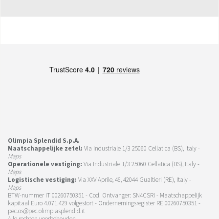
Olimpia Splendid S.p.A.
Maatschappelijke zetel:
Via Industriale 1/3 25060 Cellatica (BS), Italy -
Maps
Operationele vestiging:
Via Industriale 1/3 25060 Cellatica (BS), Italy -
Maps
Logistische vestiging:
Via XXV Aprile, 46, 42044 Gualtieri (RE), Italy -
Maps
BTW-nummer IT 00260750351 - Cod. Ontvanger: SN4CSRI - Maatschappelijk
kapitaal Euro 4.071.429 volgestort - Ondernemingsregister RE 00260750351 -
pec.os@pec.olimpiasplendid.it
Alle rechten voorbehouden