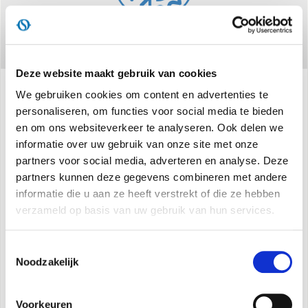
Deze website maakt gebruik van cookies
We gebruiken cookies om content en advertenties te
Specificaties
personaliseren, om functies voor social media te bieden
en om ons websiteverkeer te analyseren. Ook delen we
informatie over uw gebruik van onze site met onze
partners voor social media, adverteren en analyse. Deze
SYSTEEM functies
partners kunnen deze gegevens combineren met andere
Onafhankelijke of gecombineerde modus: als u
informatie die u aan ze heeft verstrekt of die ze hebben
kiest voor de simultane modus delen de twee
verzameld op basis van uw gebruik van hun services.
eenheden het beschikbare vermogen *.
Beschikbaar in versies: HP (warmtepomp)
Toestemmingsselectie
Noodzakelijk
Klasse A
Koelgas R410A**
Multifunctionele dubbele afstandsbediening
Voorkeuren