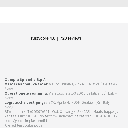
Olimpia Splendid S.p.A.
Maatschappelijke zetel:
Via Industriale 1/3 25060 Cellatica (BS), Italy -
Maps
Operationele vestiging:
Via Industriale 1/3 25060 Cellatica (BS), Italy -
Maps
Logistische vestiging:
Via XXV Aprile, 46, 42044 Gualtieri (RE), Italy -
Maps
BTW-nummer IT 00260750351 - Cod. Ontvanger: SN4CSRI - Maatschappelijk
kapitaal Euro 4.071.429 volgestort - Ondernemingsregister RE 00260750351 -
pec.os@pec.olimpiasplendid.it
Alle rechten voorbehouden