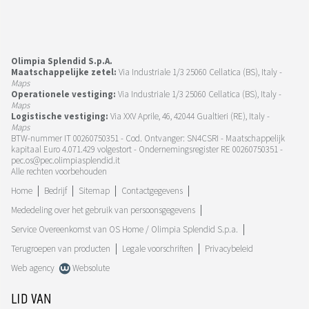
Olimpia Splendid S.p.A.
Maatschappelijke zetel:
Via Industriale 1/3 25060 Cellatica (BS), Italy -
Maps
Operationele vestiging:
Via Industriale 1/3 25060 Cellatica (BS), Italy -
Maps
Logistische vestiging:
Via XXV Aprile, 46, 42044 Gualtieri (RE), Italy -
Maps
BTW-nummer IT 00260750351 - Cod. Ontvanger: SN4CSRI - Maatschappelijk
kapitaal Euro 4.071.429 volgestort - Ondernemingsregister RE 00260750351 -
pec.os@pec.olimpiasplendid.it
Alle rechten voorbehouden
Home
Bedrijf
Sitemap
Contactgegevens
Mededeling over het gebruik van persoonsgegevens
Service Overeenkomst van OS Home / Olimpia Splendid S.p.a.
Terugroepen van producten
Legale voorschriften
Privacybeleid
Web agency
Websolute
LID VAN