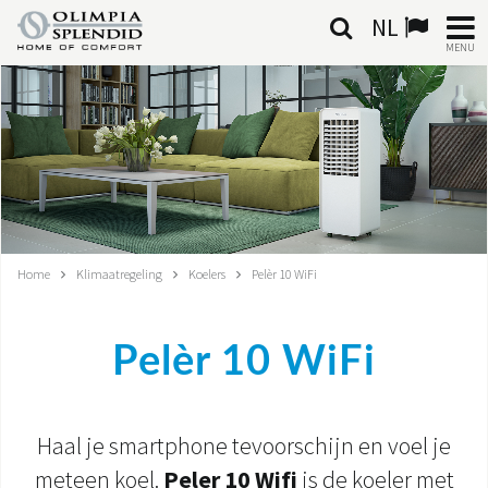
NL
MENU
NEDERLANDSE
HOME
KLIMAATREGELING
VERWARMING
Home
Klimaatregeling
Koelers
Pelèr 10 WiFi
LUCHTBEHANDELING
Pelèr 10 WiFi
GEÏNTEGREERDE SYSTEMEN
CONTACTEN
Haal je smartphone tevoorschijn en voel je
WERELD OS
meteen koel.
Peler 10 Wifi
is de koeler met