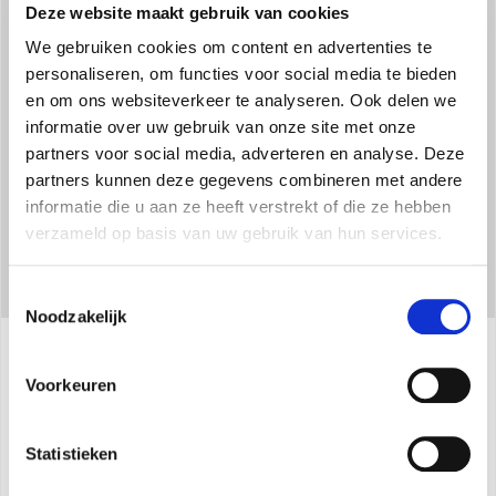
Deze website maakt gebruik van cookies
We gebruiken cookies om content en advertenties te
DUAL FUNCTION: FAN/COOLER
personaliseren, om functies voor social media te bieden
Werking met of zonder water, als verkoeler of als ventilator.
en om ons websiteverkeer te analyseren. Ook delen we
informatie over uw gebruik van onze site met onze
partners voor social media, adverteren en analyse. Deze
partners kunnen deze gegevens combineren met andere
informatie die u aan ze heeft verstrekt of die ze hebben
verzameld op basis van uw gebruik van hun services.
Toestemmingsselectie
Noodzakelijk
Voorkeuren
Specificaties
Statistieken
Maximaal opgenomen vermogen:
60 W