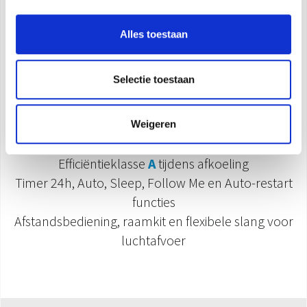
Specificaties
Alles toestaan
Afkoeling, ontvochtiging en ventilatie
(2
Selectie toestaan
snelheden)
Koelcapaciteit:
2,6 kW
Geluidsvermogen
64dB (A)
Weigeren
Koudemiddel
R290
Efficiëntieklasse
A
tijdens afkoeling
Timer 24h, Auto, Sleep, Follow Me en Auto-restart
functies
Afstandsbediening, raamkit en flexibele slang voor
luchtafvoer