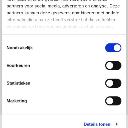
partners voor social media, adverteren en analyse. Deze
partners kunnen deze gegevens combineren met andere
informatie die u aan ze heeft verstrekt of die ze hebben
verzameld op basis van uw gebruik van hun services.
DRAAIWIELEN
Toestemmingsselectie
Hij kan gemakkelijk vervoerd en verplaatst worden in alle
Noodzakelijk
richtingen, dankzij de 360 graden draaibaarheid.
Voorkeuren
Statistieken
Marketing
Details tonen