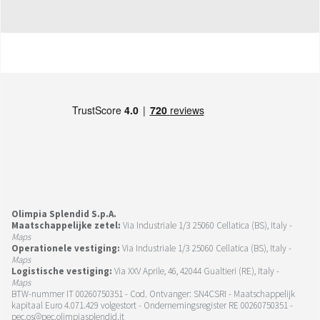
Olimpia Splendid S.p.A.
Maatschappelijke zetel:
Via Industriale 1/3 25060 Cellatica (BS), Italy -
Maps
Operationele vestiging:
Via Industriale 1/3 25060 Cellatica (BS), Italy -
Maps
Logistische vestiging:
Via XXV Aprile, 46, 42044 Gualtieri (RE), Italy -
Maps
BTW-nummer IT 00260750351 - Cod. Ontvanger: SN4CSRI - Maatschappelijk
kapitaal Euro 4.071.429 volgestort - Ondernemingsregister RE 00260750351 -
pec.os@pec.olimpiasplendid.it