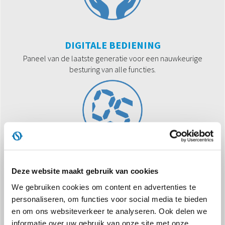
DIGITALE BEDIENING
Paneel van de laatste generatie voor een nauwkeurige
besturing van alle functies.
FOLLOW ME
Deze website maakt gebruik van cookies
De afstandsbediening werkt als een thermostaat op afstand om
We gebruiken cookies om content en advertenties te
te zorgen voor de juiste temperatuurbediening op de plaats
personaliseren, om functies voor social media te bieden
waar er zich personen in een ruimte bevinden.
en om ons websiteverkeer te analyseren. Ook delen we
informatie over uw gebruik van onze site met onze