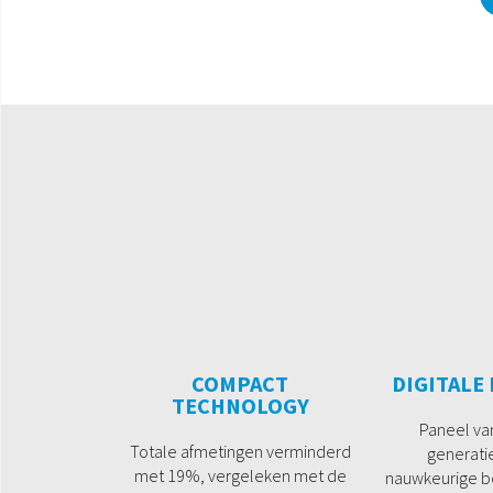
COMPACT
DIGITALE
TECHNOLOGY
Paneel va
Totale afmetingen verminderd
generati
met 19%, vergeleken met de
nauwkeurige be