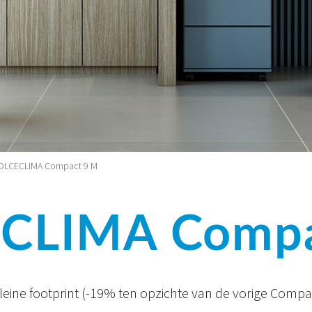
OLCECLIMA Compact 9 M
CLIMA Compa
leine footprint (-19% ten opzichte van de vorige Compac