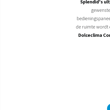
Splendid's ul
gewenste
bedieningspaneel
de ruimte wordt e
Dolceclima Co