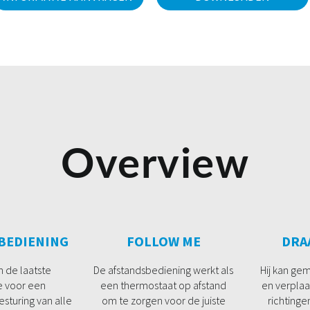
Overview
 BEDIENING
FOLLOW ME
DRA
n de laatste
De afstandsbediening werkt als
Hij kan ge
e voor een
een thermostaat op afstand
en verplaa
sturing van alle
om te zorgen voor de juiste
richtinge