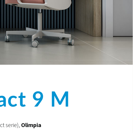
ct 9 M
t serie),
Olimpia