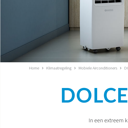
Home
Klimaatregeling
Mobiele Airconditioners
D
DOLCE
In een extreem k