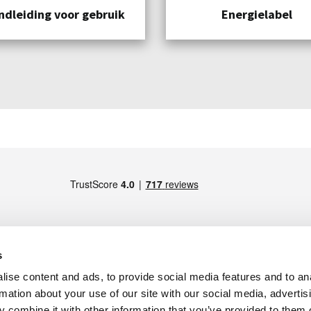
ndleiding voor gebruik
Energielabel
s
ise content and ads, to provide social media features and to an
LID VAN
S), Italy -
Maps
rmation about your use of our site with our social media, advertis
), Italy -
Maps
 combine it with other information that you’ve provided to them o