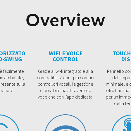
Overview
ORIZZATO
WIFI E VOICE
TOUCH
O-SWING
CONTROL
DIS
a è facilmente
Grazie al wi-fi integrato e alla
Pannello com
 in ambiente,
compatibilità con i più comuni
dall'impa
presente sulla
controllori vocali, la gestione
minimale, e d
periore.
è possibile sia attraverso la
retroilluminat
voce che con l’app dedicata.
per un immed
della te