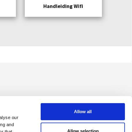
Handleiding Wifi
Allow all
alyse our
ing and
Allow selection
r that