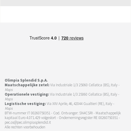
Olimpia Splendid S.p.A.
Maatschappelijke zetel:
Via Industriale 1/3 25060 Cellatica (BS), Italy -
Maps
Operationele vestiging:
Via Industriale 1/3 25060 Cellatica (BS), Italy -
Maps
Logistische vestiging:
Via XXV Aprile, 46, 42044 Gualtieri (RE), Italy -
Maps
BTW-nummer IT 00260750351 - Cod. Ontvanger: SN4CSRI - Maatschappelijk
kapitaal Euro 4.071.429 volgestort - Ondernemingsregister RE 00260750351 -
pec.os@pec.olimpiasplendid.it
Alle rechten voorbehouden