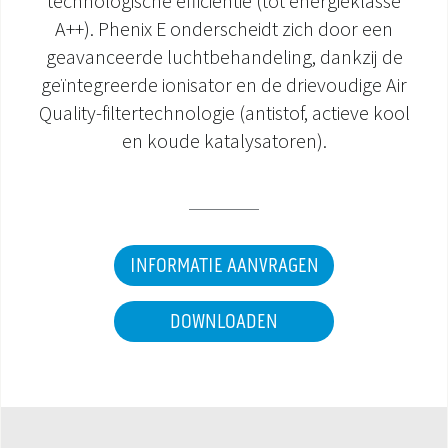
technologische efficiëntie (tot energieklasse
A++). Phenix E onderscheidt zich door een
DOCUMENTATIE PRODUCTEN
geavanceerde luchtbehandeling, dankzij de
geïntegreerde ionisator en de drievoudige Air
Quality-filtertechnologie (antistof, actieve kool
en koude katalysatoren).
INFORMATIE AANVRAGEN
DOWNLOADEN