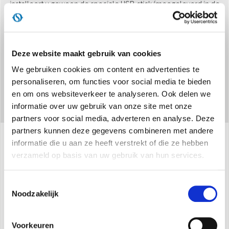
installeert u gewoon de speciale USB-stick (meegeleverd in de
verpakking) en downloadt u de OS Comfort-app.
Deze website maakt gebruik van cookies
We gebruiken cookies om content en advertenties te
personaliseren, om functies voor social media te bieden
en om ons websiteverkeer te analyseren. Ook delen we
informatie over uw gebruik van onze site met onze
partners voor social media, adverteren en analyse. Deze
partners kunnen deze gegevens combineren met andere
informatie die u aan ze heeft verstrekt of die ze hebben
Specificaties
verzameld op basis van uw gebruik van hun services.
Toestemmingsselectie
Noodzakelijk
Afkoeling, verwarming, ontvochtiging en ventilatie
2 vermogensniveaus om tot 4,31 kW te
bereiken tijdens afkoeling
Voorkeuren