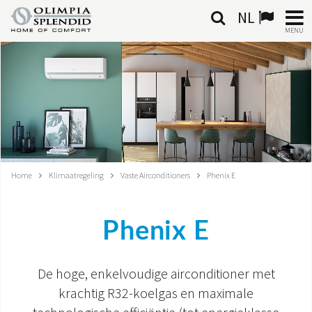
NL
MENU
NEDERLANDSE
HOME
KLIMAATREGELING
VERWARMING
Home
Klimaatregeling
Vaste Airconditioners
Phenix E
LUCHTBEHANDELING
Phenix E
GEÏNTEGREERDE SYSTEMEN
CONTACTEN
De hoge, enkelvoudige airconditioner met
krachtig R32-koelgas en maximale
WERELD OS