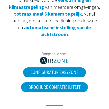
ontwikkeld voor de
verwarming en
klimaatregeling
van meerdere omgevingen,
DOCUMENTATIE PRODUCTEN
tot maximaal 5 kamers tegelijk
. Vanaf
vandaag met afstandsbediening op de wand
en
automatische instelling van de
luchtstroom
.
CONFIGURATOR EASYZONE
BROCHURE COMPATIBILITEIT