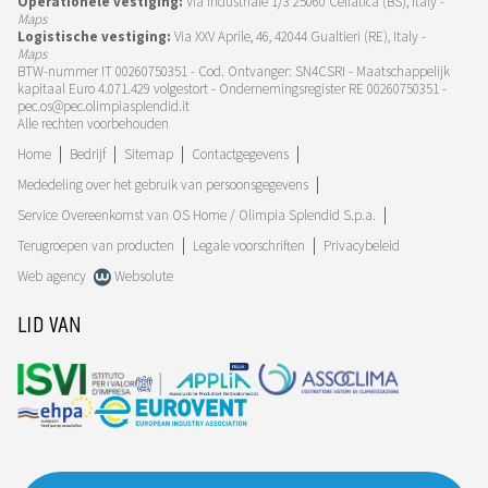
Operationele vestiging:
Via Industriale 1/3 25060 Cellatica (BS), Italy -
Maps
Logistische vestiging:
Via XXV Aprile, 46, 42044 Gualtieri (RE), Italy -
Maps
BTW-nummer IT 00260750351 - Cod. Ontvanger: SN4CSRI - Maatschappelijk
kapitaal Euro 4.071.429 volgestort - Ondernemingsregister RE 00260750351 -
pec.os@pec.olimpiasplendid.it
Alle rechten voorbehouden
Home
Bedrijf
Sitemap
Contactgegevens
Mededeling over het gebruik van persoonsgegevens
Service Overeenkomst van OS Home / Olimpia Splendid S.p.a.
Terugroepen van producten
Legale voorschriften
Privacybeleid
Web agency
Websolute
LID VAN