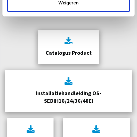
Weigeren
Downloaden
Catalogus Product
Installatiehandleiding OS-
SEDIH18/24/36/48EI