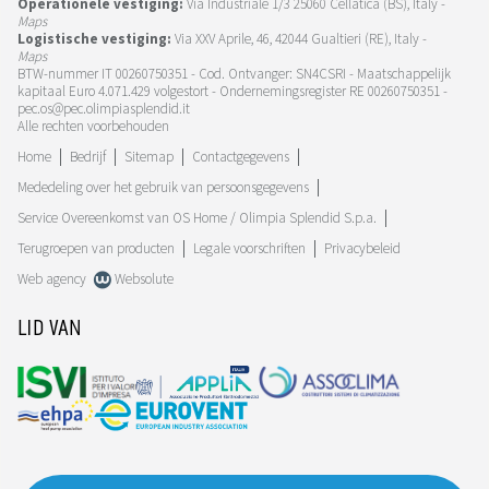
Operationele vestiging:
Via Industriale 1/3 25060 Cellatica (BS), Italy -
Maps
Logistische vestiging:
Via XXV Aprile, 46, 42044 Gualtieri (RE), Italy -
Maps
BTW-nummer IT 00260750351 - Cod. Ontvanger: SN4CSRI - Maatschappelijk
kapitaal Euro 4.071.429 volgestort - Ondernemingsregister RE 00260750351 -
pec.os@pec.olimpiasplendid.it
Alle rechten voorbehouden
Home
Bedrijf
Sitemap
Contactgegevens
Mededeling over het gebruik van persoonsgegevens
Service Overeenkomst van OS Home / Olimpia Splendid S.p.a.
Terugroepen van producten
Legale voorschriften
Privacybeleid
Web agency
Websolute
LID VAN