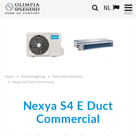
NL
MENU
NEDERLANDSE
HOME
KLIMAATREGELING
VERWARMING
Home
Klimaatregeling
Vaste Airconditioners
Nexya S4 E Duct Commercial
LUCHTBEHANDELING
GEÏNTEGREERDE SYSTEMEN
Nexya S4 E Duct
CONTACTEN
Commercial
WERELD OS