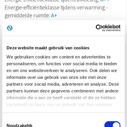
Energie-efficiëntieklasse tijdens verwarming -
gemiddelde ruimte:
A+
Energie-efficiëntieklasse tijdens verwarming -
warme ruimte:
A++/A+++
Instelbereik voor ventilatordruk:
0-160 Pa
Deze website maakt gebruik van cookies
Min. geluidsvermogen:
59 dB(A)
We gebruiken cookies om content en advertenties te
personaliseren, om functies voor social media te bieden
Type koudemiddel:
R410A
en om ons websiteverkeer te analyseren. Ook delen we
informatie over uw gebruik van onze site met onze
Beschikbare maten:
18/24
partners voor social media, adverteren en analyse. Deze
Nominale capaciteit tijdens afkoeling:
5,3/7,0 kW
partners kunnen deze gegevens combineren met andere
Nominale capaciteit tijdens verwarming:
5,6/7,0 kW
informatie die u aan ze heeft verstrekt of die ze hebben
verzameld op basis van uw gebruik van hun services.
Type koudemiddel:
R32
Beschikbare maten:
18/24/36/48
Toestemmingsselectie
Nominale capaciteit tijdens afkoeling:
Noodzakelijk