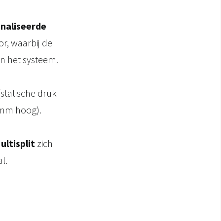
analiseerde
r, waarbij de
n het systeem.
statische druk
 mm hoog).
ltisplit
zich
l.