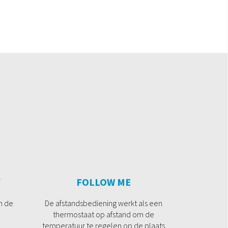
Y
FOLLOW ME
n de
De afstandsbediening werkt als een
thermostaat op afstand om de
temperatuur te regelen op de plaats