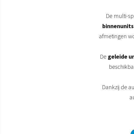
De multi-sp
binnenunits
afmetingen wo
De
geleide un
beschikba
Dankzij de au
a