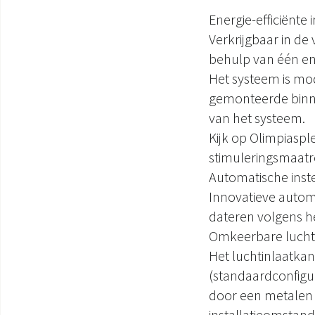
Energie-efficiënt
Verkrijgbaar in de 
behulp van één en
Het systeem is m
gemonteerde binnen
van het systeem.
Kijk op Olimpiaspl
stimuleringsmaatr
Automatische inste
Innovatieve automa
dateren volgens he
Omkeerbare lucht
Het luchtinlaatka
(standaardconfigu
door een metalen p
installatieomstan