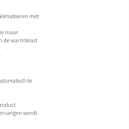
e klimatiseren met
de muur
an de warmtelast
r
automatisch te
product
 vervangen wordt