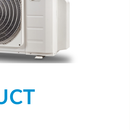
UCT
]