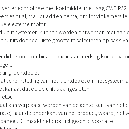
e invertertechnologie met koelmiddel met laag GWP R32
versies dual, trial, quadri en penta, om tot vijf kamers t
kele externe motor.
odulair: systemen kunnen worden ontworpen met aan 
units door de juiste grootte te selecteren op basis v
endid.it voor combinaties die in aanmerking komen voo
egelen.
lling luchtdebiet
tische instelling van het luchtdebiet om het systeem 
t kanaal dat op de unit is aangesloten.
retour
naal kan verplaatst worden van de achterkant van het 
ratie) naar de onderkant van het product, waarbij het
aneel. Dit maakt het product geschikt voor alle
digheden.