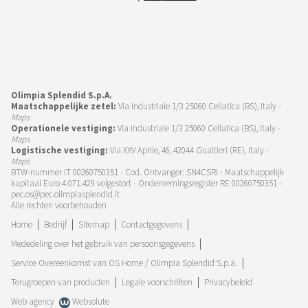
Olimpia Splendid S.p.A.
Maatschappelijke zetel:
Via Industriale 1/3 25060 Cellatica (BS), Italy -
Maps
Operationele vestiging:
Via Industriale 1/3 25060 Cellatica (BS), Italy -
Maps
Logistische vestiging:
Via XXV Aprile, 46, 42044 Gualtieri (RE), Italy -
Maps
BTW-nummer IT 00260750351 - Cod. Ontvanger: SN4CSRI - Maatschappelijk
kapitaal Euro 4.071.429 volgestort - Ondernemingsregister RE 00260750351 -
pec.os@pec.olimpiasplendid.it
Alle rechten voorbehouden
Home
Bedrijf
Sitemap
Contactgegevens
Mededeling over het gebruik van persoonsgegevens
Service Overeenkomst van OS Home / Olimpia Splendid S.p.a.
Terugroepen van producten
Legale voorschriften
Privacybeleid
Web agency
Websolute