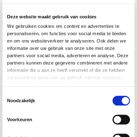
installatieomstandigheden.
Toevoer van verse lucht
Deze website maakt gebruik van cookies
De binnenunits van de commerciële lijn zijn
We gebruiken cookies om content en advertenties te
uitgerust met specifieke luchtinlaten voor de invoer
personaliseren, om functies voor social media te bieden
van externe of verse lucht in het product.
en om ons websiteverkeer te analyseren. Ook delen we
Condensaat opvoerpomp
informatie over uw gebruik van onze site met onze
Binnenunits zijn uitgerust met een pomp voor het
partners voor social media, adverteren en analyse. Deze
partners kunnen deze gegevens combineren met andere
oppompen van condensaat.
informatie die u aan ze heeft verstrekt of die ze hebben
Aan-uit op afstand
verzameld op basis van uw gebruik van hun services.
Alle units van de commerciële lijn zijn uitgerust met
aansluitklemmen om de unit op afstand in en uit te
Toestemmingsselectie
schakelen via een extern apparaat.
Noodzakelijk
Alarmcontact
Commerciële lijnunits zijn uitgerust met een
Voorkeuren
contact waarmee je de alarmtoestand van het
product kunt synchroniseren met een extern