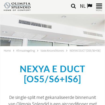
NL
MENU
NEDERLANDSE
HOME
KLIMAATREGELING
Home
Klimaatregeling
Vaste Airconditioners
NEXYA E DUCT [OS5/S6+IS6]
VERWARMING
LUCHTBEHANDELING
NEXYA E DUCT
[OS5/S6+IS6]
GEÏNTEGREERDE SYSTEMEN
CONTACTEN
De single-split met gekanaliseerde binnenunit
WERELD OS
van Olimpia Splendid is een airconditioner met