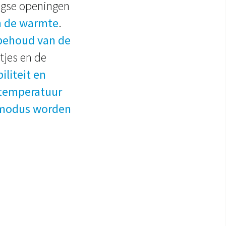
ngse openingen
an de warmte
.
behoud van de
ltjes en de
liteit en
 temperatuur
smodus worden