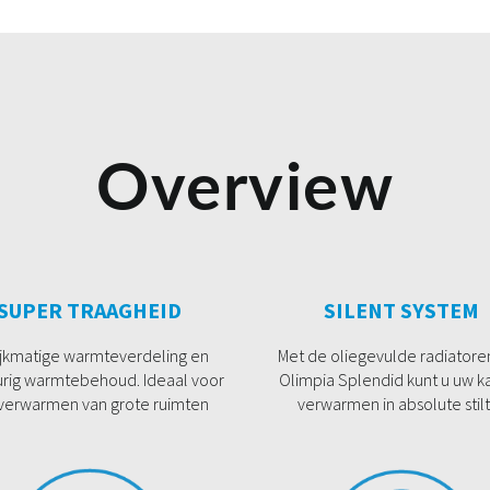
Overview
SUPER TRAAGHEID
SILENT SYSTEM
ijkmatige warmteverdeling en
Met de oliegevulde radiatore
urig warmtebehoud. Ideaal voor
Olimpia Splendid kunt u uw 
 verwarmen van grote ruimten
verwarmen in absolute stilt