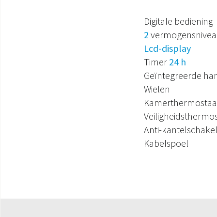
Digitale bediening
2
vermogensnivea
Lcd-display
Timer
24 h
Geïntegreerde ha
Wielen
Kamerthermostaa
Veiligheidsthermo
Anti-kantelschake
Kabelspoel