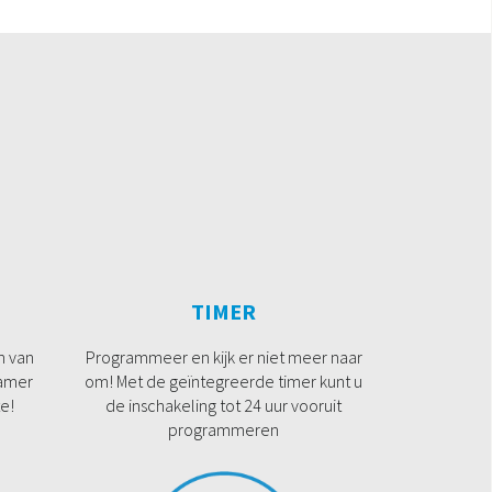
TIMER
n van
Programmeer en kijk er niet meer naar
kamer
om! Met de geïntegreerde timer kunt u
e!
de inschakeling tot 24 uur vooruit
programmeren