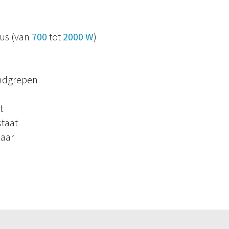
us (van
700
tot
2000 W
)
ndgrepen
t
staat
laar