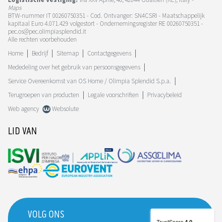
Maps
BTW-nummer IT 00260750351 - Cod. Ontvanger: SN4CSRI - Maatschappelijk
kapitaal Euro 4.071.429 volgestort - Ondernemingsregister RE 00260750351 -
pec.os@pec.olimpiasplendid.it
Alle rechten voorbehouden
Home
Bedrijf
Sitemap
Contactgegevens
Mededeling over het gebruik van persoonsgegevens
Service Overeenkomst van OS Home / Olimpia Splendid S.p.a.
Terugroepen van producten
Legale voorschriften
Privacybeleid
Web agency
Websolute
LID VAN
VOLG ONS