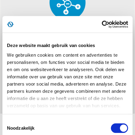
PROGRAMMEERBAAR
Touchdisplay, multifunctionele afstandsbediening en wekelijkse
Deze website maakt gebruik van cookies
timer om het altijd aan uw behoeften aan te passen.
We gebruiken cookies om content en advertenties te
personaliseren, om functies voor social media te bieden
en om ons websiteverkeer te analyseren. Ook delen we
informatie over uw gebruik van onze site met onze
partners voor social media, adverteren en analyse. Deze
partners kunnen deze gegevens combineren met andere
informatie die u aan ze heeft verstrekt of die ze hebben
verzameld op basis van uw gebruik van hun services.
Toestemmingsselectie
Noodzakelijk