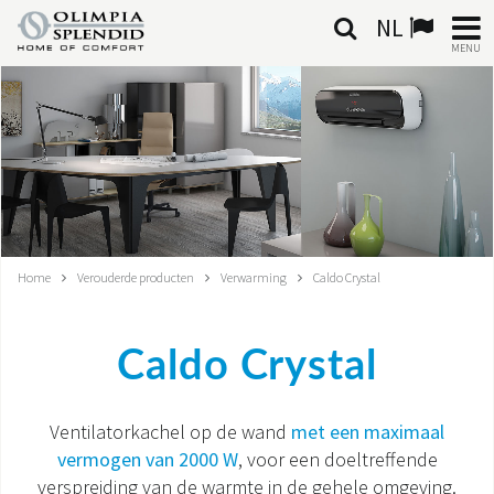
NL
MENU
NEDERLANDSE
HOME
KLIMAATREGELING
VERWARMING
Home
Verouderde producten
Verwarming
Caldo Crystal
LUCHTBEHANDELING
Caldo Crystal
GEÏNTEGREERDE SYSTEMEN
CONTACTEN
Ventilatorkachel op de wand
met een maximaal
vermogen van 2000 W
, voor een doeltreffende
WERELD OS
verspreiding van de warmte in de gehele omgeving.