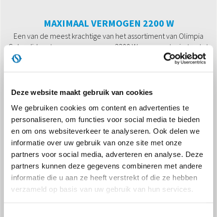
MAXIMAAL VERMOGEN 2200 W
Een van de meest krachtige van het assortiment van Olimpia
Splendid met een vermogen van 2200 W, verwarmt ruimten tot
75 m3
Deze website maakt gebruik van cookies
We gebruiken cookies om content en advertenties te
personaliseren, om functies voor social media te bieden
en om ons websiteverkeer te analyseren. Ook delen we
informatie over uw gebruik van onze site met onze
IP21-BESCHERMING
partners voor social media, adverteren en analyse. Deze
Dankzij de bescherming tegen druppelen kunt u hem ook in uw
partners kunnen deze gegevens combineren met andere
badkamer en wasruimte gebruiken!
informatie die u aan ze heeft verstrekt of die ze hebben
verzameld op basis van uw gebruik van hun services.
Toestemmingsselectie