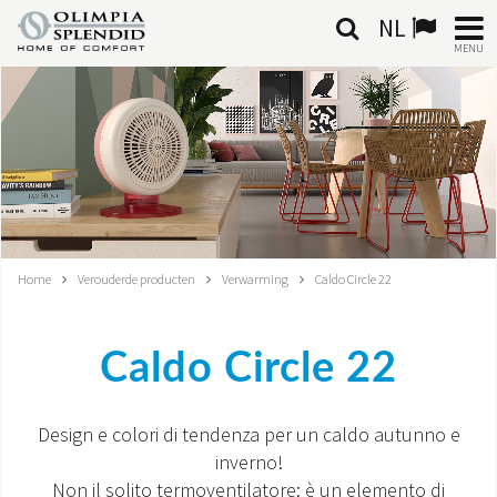
NL
MENU
NEDERLANDSE
HOME
KLIMAATREGELING
VERWARMING
Home
Verouderde producten
Verwarming
Caldo Circle 22
LUCHTBEHANDELING
Caldo Circle 22
GEÏNTEGREERDE SYSTEMEN
CONTACTEN
Design e colori di tendenza per un caldo autunno e
inverno!
WERELD OS
Non il solito termoventilatore: è un elemento di