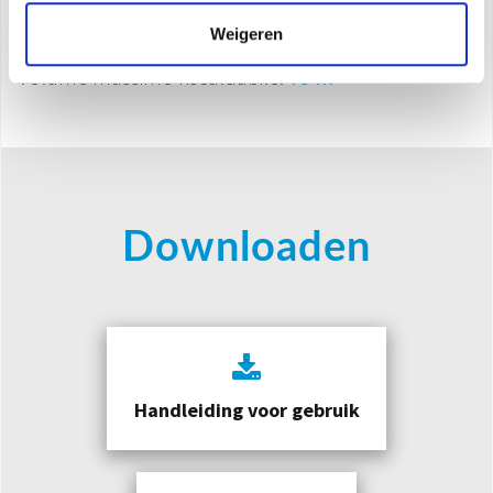
Impugnatura sul retro
Weigeren
Base avvolgicavo
3
Volume massimo riscaldabile:
75 m
Downloaden
Handleiding voor gebruik