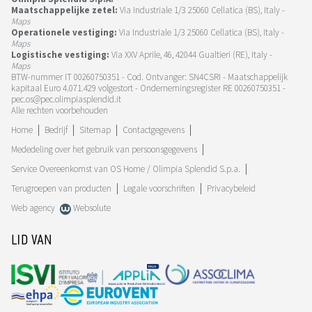
Maatschappelijke zetel:
Via Industriale 1/3 25060 Cellatica (BS), Italy -
Maps
Operationele vestiging:
Via Industriale 1/3 25060 Cellatica (BS), Italy -
Maps
Logistische vestiging:
Via XXV Aprile, 46, 42044 Gualtieri (RE), Italy -
Maps
BTW-nummer IT 00260750351 - Cod. Ontvanger: SN4CSRI - Maatschappelijk
kapitaal Euro 4.071.429 volgestort - Ondernemingsregister RE 00260750351 -
pec.os@pec.olimpiasplendid.it
Alle rechten voorbehouden
Home
Bedrijf
Sitemap
Contactgegevens
Mededeling over het gebruik van persoonsgegevens
Service Overeenkomst van OS Home / Olimpia Splendid S.p.a.
Terugroepen van producten
Legale voorschriften
Privacybeleid
Web agency
Websolute
LID VAN