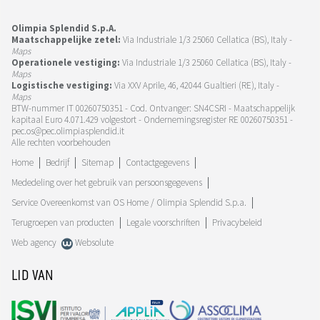
Olimpia Splendid S.p.A.
Maatschappelijke zetel:
Via Industriale 1/3 25060 Cellatica (BS), Italy -
Maps
Operationele vestiging:
Via Industriale 1/3 25060 Cellatica (BS), Italy -
Maps
Logistische vestiging:
Via XXV Aprile, 46, 42044 Gualtieri (RE), Italy -
Maps
BTW-nummer IT 00260750351 - Cod. Ontvanger: SN4CSRI - Maatschappelijk
kapitaal Euro 4.071.429 volgestort - Ondernemingsregister RE 00260750351 -
pec.os@pec.olimpiasplendid.it
Alle rechten voorbehouden
Home
Bedrijf
Sitemap
Contactgegevens
Mededeling over het gebruik van persoonsgegevens
Service Overeenkomst van OS Home / Olimpia Splendid S.p.a.
Terugroepen van producten
Legale voorschriften
Privacybeleid
Web agency
Websolute
LID VAN