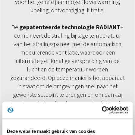
voor het gehele jaar mogelijk: verwarming,
koeling, ontvochtiging, filtratie.
De
gepatenteerde technologie RADIANT+
combineert de straling bij lage temperatuur
van het stralingspaneel met de automatisch
modulerende ventilatie, waardoor een
uitermate gelijkmatige verspreiding van de
lucht en de temperatuur worden
gegarandeerd. Op deze manier is het apparaat
in staat om de omgevingen snel naar het
gewenste setpoint te brengen en om dankzij
de automatische algoritmen van de elektronica
aan boord, na het bereiken van het setpoint,
het comfort als een normale radiator met de
straling te handhaven. Zo worden dus
Deze website maakt gebruik van cookies