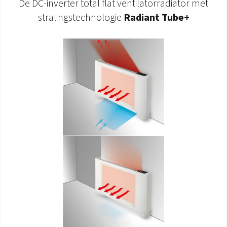
De DC-inverter total flat ventilatorradiator met
stralingstechnologie
Radiant Tube+
DOCUMENTATIE PRODUCTEN