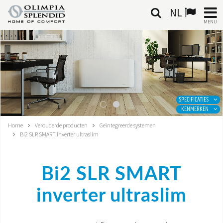
NL
MENU
NEDERLANDSE
HOME
KLIMAATREGELING
SPECIFICATIES
KENMERKEN
VERWARMING
Home
Verouderde producten
Geïntegreerde systemen
Bi2 SLR SMART inverter ultraslim
LUCHTBEHANDELING
GEÏNTEGREERDE SYSTEMEN
Bi2 SLR SMART
CONTACTEN
inverter ultraslim
WERELD OS