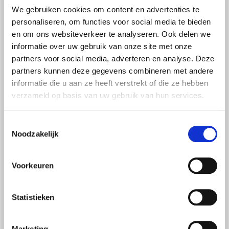
gegarandeerd:
We gebruiken cookies om content en advertenties te
>> absolute stilte
personaliseren, om functies voor social media te bieden
>> energiebesparing
en om ons websiteverkeer te analyseren. Ook delen we
informatie over uw gebruik van onze site met onze
partners voor social media, adverteren en analyse. Deze
partners kunnen deze gegevens combineren met andere
Ten opzichte van andere niet-hydronische
informatie die u aan ze heeft verstrekt of die ze hebben
systemen heeft de RADIANT+-technologie een
verzameld op basis van uw gebruik van hun services.
hogere efficiëntie en betere prestaties, dankzij:
>> hogere gemiddelde
Toestemmingsselectie
oppervlaktetemperatuur en dus een hoger
Noodzakelijk
stralingsvermogen
>> meer gelijkmatige oppervlakkige
Voorkeuren
verwarming
>> versterking van het natuurlijke convectie-
Statistieken
effect
>> vermindering van de waterinhoud en
Marketing