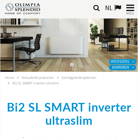
NL
MENU
NEDERLANDSE
HOME
KLIMAATREGELING
SPECIFICATIES
KENMERKEN
VERWARMING
Home
Verouderde producten
Geïntegreerde systemen
Bi2 SL SMART inverter ultraslim
LUCHTBEHANDELING
GEÏNTEGREERDE SYSTEMEN
Bi2 SL SMART inverter
CONTACTEN
ultraslim
WERELD OS