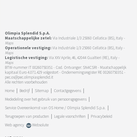
Olimpia Splendid S.p.A.
Maatschappelijke zetel:
Via Industriale 1/3 25060 Cellatica (BS), Italy -
Maps
Operationele vestiging:
Via Industriale 1/3 25060 Cellatica (BS), Italy -
Maps
Logistische vestiging:
Via XXV Aprile, 46, 42044 Gualtieri (RE), Italy -
Maps
BTW-nummer IT 00260750351 - Cod. Ontvanger: SN4CSRI - Maatschappelijk
kapitaal Euro 4.071.429 volgestort - Ondernemingsregister RE 00260750351 -
pec.os@pec.olimpiasplendid.it
Alle rechten voorbehouden
Home
Bedrijf
Sitemap
Contactgegevens
Mededeling over het gebruik van persoonsgegevens
Service Overeenkomst van OS Home / Olimpia Splendid S.p.a.
Terugroepen van producten
Legale voorschriften
Privacybeleid
Web agency
Websolute