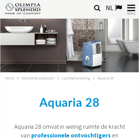
NL
MENU
NEDERLANDSE
HOME
KLIMAATREGELING
VERWARMING
Home
Verouderde producten
Luchtbehandeling
Aquaria 28
LUCHTBEHANDELING
Aquaria 28
GEÏNTEGREERDE SYSTEMEN
CONTACTEN
Aquaria 28 omvat in weinig ruimte de kracht
WERELD OS
van
professionele ontvochtigers
en