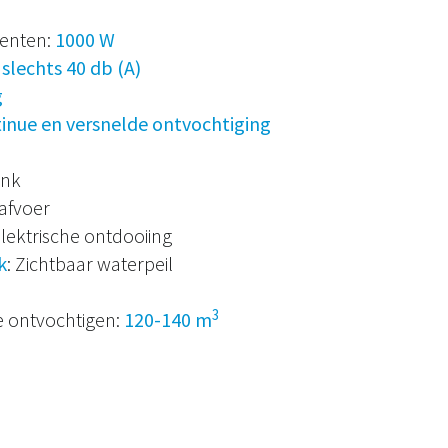
enten:
1000 W
:
slechts 40 db (A)
g
inue en versnelde ontvochtiging
ank
afvoer
lektrische ontdooiing
k
: Zichtbaar waterpeil
3
 ontvochtigen:
120-140 m