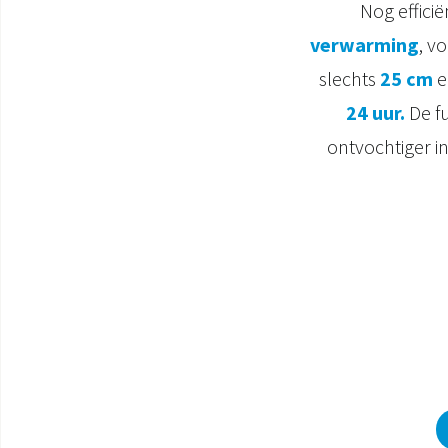
Nog efficië
verwarming
, v
slechts
25 cm
e
24 uur.
De f
ontvochtiger i