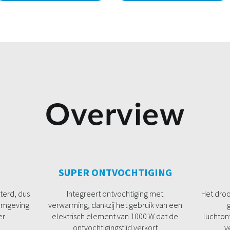
Overview
SUPER ONTVOCHTIGING
terd, dus
Integreert ontvochtiging met
Het dro
 omgeving
verwarming, dankzij het gebruik van een
er
elektrisch element van 1000 W dat de
luchton
ontvochtigingstijd verkort
v