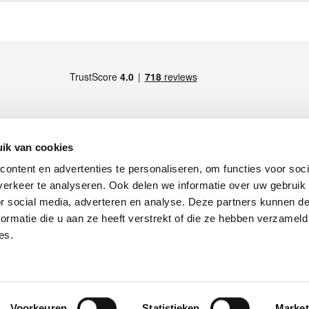
ik van cookies
ontent en advertenties te personaliseren, om functies voor soci
LID VAN
S), Italy -
Maps
erkeer te analyseren. Ook delen we informatie over uw gebruik
), Italy -
Maps
or social media, adverteren en analyse. Deze partners kunnen 
Italy -
Maps
appelijk kapitaal Euro 4.071.429
ormatie die u aan ze heeft verstrekt of die ze hebben verzameld
impiasplendid.it
es.
r het gebruik van persoonsgegevens
Terugroepen van producten
VOLG ONS
Voorkeuren
Statistieken
Market