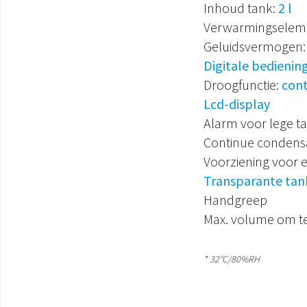
Inhoud tank:
2 l
Verwarmingselem
Geluidsvermogen
Digitale bedienin
Droogfunctie:
cont
Lcd-display
Alarm voor lege t
Continue condens
Voorziening voor e
Transparante tan
Handgreep
Max. volume om te
* 32°C/80%RH