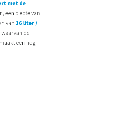
rt met de
n, een diepte van
gen van
16 liter /
l waarvan de
 maakt een nog