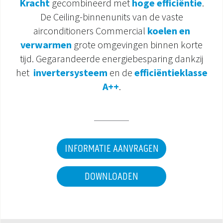
Kracht
gecombineerd met
hoge efficiëntie
.
De Ceiling-binnenunits van de vaste
DOCUMENTATIE PRODUCTEN
airconditioners Commercial
koelen en
verwarmen
grote omgevingen binnen korte
tijd. Gegarandeerde energiebesparing dankzij
het
invertersysteem
en de
efficiëntieklasse
A++
.
INFORMATIE AANVRAGEN
DOWNLOADEN