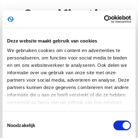
Specificaties
Energie-efficiëntieklasse tijdens afkoeling:
A++
Deze website maakt gebruik van cookies
Energie-efficiëntieklasse tijdens verwarming -
We gebruiken cookies om content en advertenties te
gemiddelde ruimte:
A+
personaliseren, om functies voor social media te bieden
Energie-efficiëntieklasse tijdens verwarming -
en om ons websiteverkeer te analyseren. Ook delen we
warme ruimte:
A+++
informatie over uw gebruik van onze site met onze
partners voor social media, adverteren en analyse. Deze
Min. geluidsvermogen:
56 dB(A)
partners kunnen deze gegevens combineren met andere
informatie die u aan ze heeft verstrekt of die ze hebben
Type koudemiddel:
verzameld op basis van uw gebruik van hun services.
R410A
Beschikbare maten:
18/24
Toestemmingsselectie
Nominale capaciteit tijdens afkoeling:
5,3/7,0 kW
Noodzakelijk
Nominale capaciteit tijdens verwarming:
5,6/7,0 kW