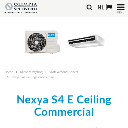
NL
MENU
NEDERLANDSE
HOME
KLIMAATREGELING
VERWARMING
Home
Klimaatregeling
Vaste Airconditioners
Nexya S4 E Ceiling Commercial
LUCHTBEHANDELING
GEÏNTEGREERDE SYSTEMEN
Nexya S4 E Ceiling
CONTACTEN
Commercial
WERELD OS