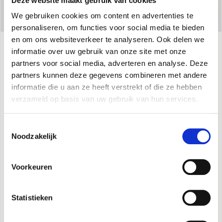
Deze website maakt gebruik van cookies
We gebruiken cookies om content en advertenties te
personaliseren, om functies voor social media te bieden
en om ons websiteverkeer te analyseren. Ook delen we
informatie over uw gebruik van onze site met onze
Specificaties
partners voor social media, adverteren en analyse. Deze
partners kunnen deze gegevens combineren met andere
informatie die u aan ze heeft verstrekt of die ze hebben
verzameld op basis van uw gebruik van hun services.
Energie-efficiënte invertertechnologie met
koelmiddel met laag GWP R32
Toestemmingsselectie
Verkrijgbaar in de versies dual, trial, quadri en
Noodzakelijk
penta, om tot vijf kamers te klimatiseren met
behulp van één enkele externe motor.
Voorkeuren
Het systeem is modulair: systemen kunnen
worden ontworpen met aan de muur
Statistieken
gemonteerde binnenunits door de juiste grootte te
selecteren op basis van de warmtelast van het