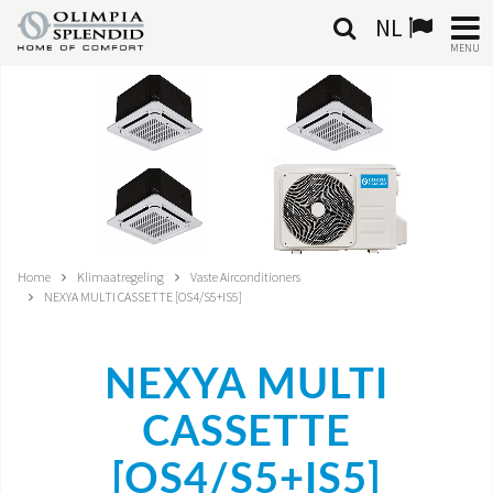
NL
MENU
NEDERLANDSE
HOME
KLIMAATREGELING
VERWARMING
Home
Klimaatregeling
Vaste Airconditioners
NEXYA MULTI CASSETTE [OS4/S5+IS5]
LUCHTBEHANDELING
GEÏNTEGREERDE SYSTEMEN
NEXYA MULTI
CONTACTEN
CASSETTE
[OS4/S5+IS5]
WERELD OS