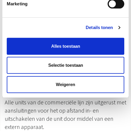
systeem.
Marketing
Kijk op Olimpiasplendid.it voor combinaties die in
aanmerking komen voor
stimuleringsmaatregelen.
Details tonen
Toevoer van verse lucht
De binnenunits van de commerciële lijn zijn
Alles toestaan
uitgerust met specifieke luchtinlaatopeningen voor
de invoer van externe of verse lucht in het product.
Selectie toestaan
Condensaat opvoerpomp
Binnenunits zijn uitgerust met een pomp voor het
Weigeren
oppompen van condenswater.
Aan/uit op afstand
Alle units van de commerciële lijn zijn uitgerust met
aansluitingen voor het op afstand in- en
uitschakelen van de unit door middel van een
extern apparaat.