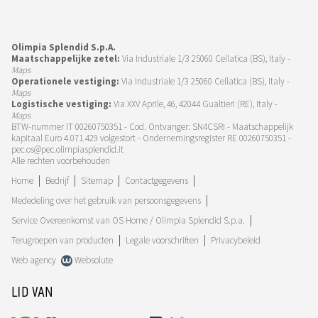
Olimpia Splendid S.p.A.
Maatschappelijke zetel:
Via Industriale 1/3 25060 Cellatica (BS), Italy -
Maps
Operationele vestiging:
Via Industriale 1/3 25060 Cellatica (BS), Italy -
Maps
Logistische vestiging:
Via XXV Aprile, 46, 42044 Gualtieri (RE), Italy -
Maps
BTW-nummer IT 00260750351 - Cod. Ontvanger: SN4CSRI - Maatschappelijk
kapitaal Euro 4.071.429 volgestort - Ondernemingsregister RE 00260750351 -
pec.os@pec.olimpiasplendid.it
Alle rechten voorbehouden
Home
Bedrijf
Sitemap
Contactgegevens
Mededeling over het gebruik van persoonsgegevens
Service Overeenkomst van OS Home / Olimpia Splendid S.p.a.
Terugroepen van producten
Legale voorschriften
Privacybeleid
Web agency
Websolute
LID VAN