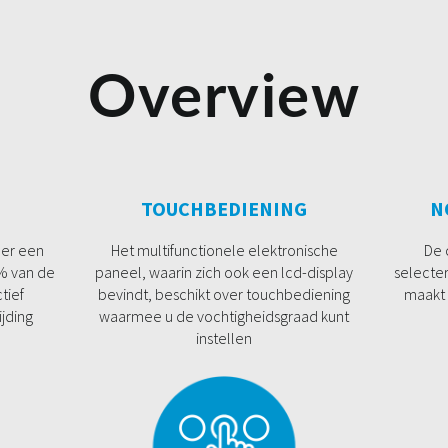
Overview
TOUCHBEDIENING
N
der een
Het multifunctionele elektronische
De 
9% van de
paneel, waarin zich ook een lcd-display
selecte
tief
bevindt, beschikt over touchbediening
maakt 
ijding
waarmee u de vochtigheidsgraad kunt
instellen