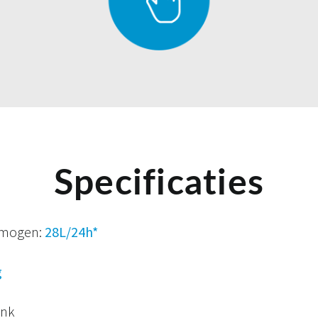
Specificaties
rmogen:
28L/24h*
g
ank