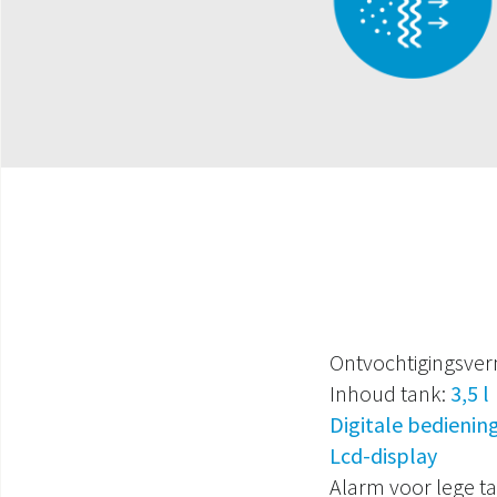
Ontvochtigingsve
Inhoud tank:
3,5 l
Digitale bedienin
Lcd-display
Alarm voor lege t