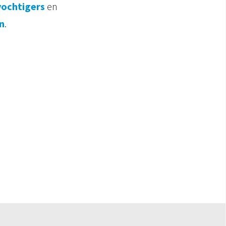
vochtigers
en
n
.