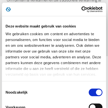
vervangen.
Deze website maakt gebruik van cookies
We gebruiken cookies om content en advertenties te
personaliseren, om functies voor social media te bieden
en om ons websiteverkeer te analyseren. Ook delen we
informatie over uw gebruik van onze site met onze
partners voor social media, adverteren en analyse. Deze
partners kunnen deze gegevens combineren met andere
informatie die u aan ze heeft verstrekt of die ze hebben
Specificaties
verzameld op basis van uw gebruik van hun services.
Toestemmingsselectie
Vermogen:
2,8 kW
Noodzakelijk
Beschikbaar in de uitvoering:
HP (Warmtepomp)
Klasse:
A+
Voorkeuren