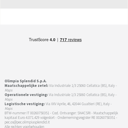
Olimpia Splendid S.p.A.
Maatschappelijke zetel:
Via Industriale 1/3 25060 Cellatica (BS), Italy -
Maps
Operationele vestiging:
Via Industriale 1/3 25060 Cellatica (BS), Italy -
Maps
Logistische vestiging:
Via XXV Aprile, 46, 42044 Gualtieri (RE), Italy -
Maps
BTW-nummer IT 00260750351 - Cod. Ontvanger: SN4CSRI - Maatschappelijk
kapitaal Euro 4.071.429 volgestort - Ondernemingsregister RE 00260750351 -
pec.os@pec.olimpiasplendid.it
Alle rechten voorbehouden