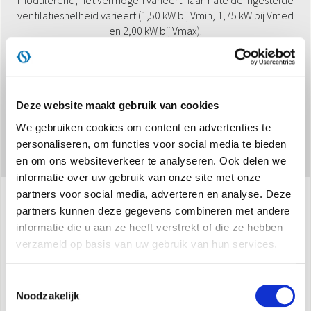
modulerend, het vermogen varieert naarmate de ingestelde
ventilatiesnelheid varieert (1,50 kW bij Vmin, 1,75 kW bij Vmed
en 2,00 kW bij Vmax).
Deze website maakt gebruik van cookies
We gebruiken cookies om content en advertenties te
personaliseren, om functies voor social media te bieden
en om ons websiteverkeer te analyseren. Ook delen we
informatie over uw gebruik van onze site met onze
partners voor social media, adverteren en analyse. Deze
partners kunnen deze gegevens combineren met andere
Specificaties
informatie die u aan ze heeft verstrekt of die ze hebben
verzameld op basis van uw gebruik van hun services.
Max. vermogen
:
3,1 kW
Toestemmingsselectie
Beschikbaar in de versie
HP
Noodzakelijk