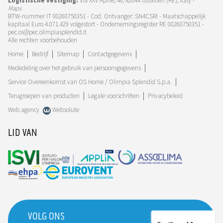
Logistische vestiging:
Via XXV Aprile, 46, 42044 Gualtieri (RE), Italy -
Maps
BTW-nummer IT 00260750351 - Cod. Ontvanger: SN4CSRI - Maatschappelijk
kapitaal Euro 4.071.429 volgestort - Ondernemingsregister RE 00260750351 -
pec.os@pec.olimpiasplendid.it
Alle rechten voorbehouden
Home
Bedrijf
Sitemap
Contactgegevens
Mededeling over het gebruik van persoonsgegevens
Service Overeenkomst van OS Home / Olimpia Splendid S.p.a.
Terugroepen van producten
Legale voorschriften
Privacybeleid
Web agency
Websolute
LID VAN
VOLG ONS