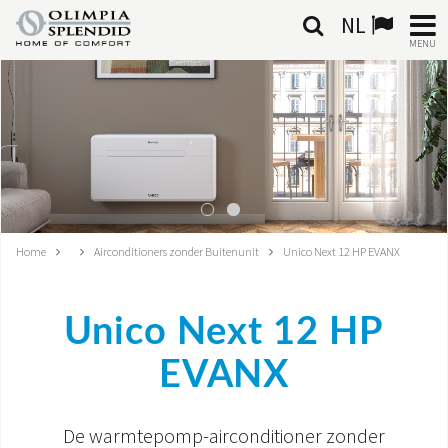
NL
MENU
NEDERLANDSE
HOME
KLIMAATREGELING
VERWARMING
Home
Airconditioners zonder Buitenunit
Unico Next 12 HP EVANX
LUCHTBEHANDELING
Unico Next 12 HP
GEÏNTEGREERDE SYSTEMEN
EVANX
CONTACTEN
WERELD OS
De warmtepomp-airconditioner zonder