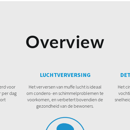
Overview
LUCHTVERVERSING
DET
eerd voor
Het verversen van muffe lucht is ideaal
Het ci
r per dag
om condens- en schimmelproblemen te
vocht
ort
voorkomen, en verbetert bovendien de
snelheid
gezondheid van de bewoners.