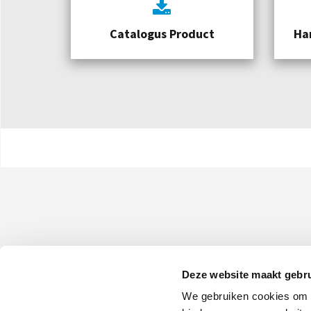
Catalogus Product
Ha
Deze website maakt gebru
We gebruiken cookies om c
Olimpia Splendid S.p.A.
Maatschappelijke zetel:
Via Industriale 1/3 25060 Cellatica (B