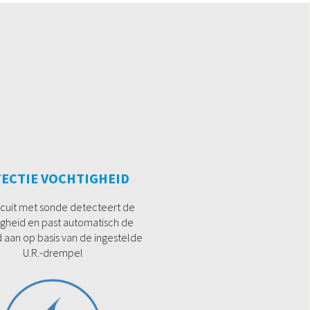
ECTIE VOCHTIGHEID
rcuit met sonde detecteert de
igheid en past automatisch de
 aan op basis van de ingestelde
U.R.-drempel