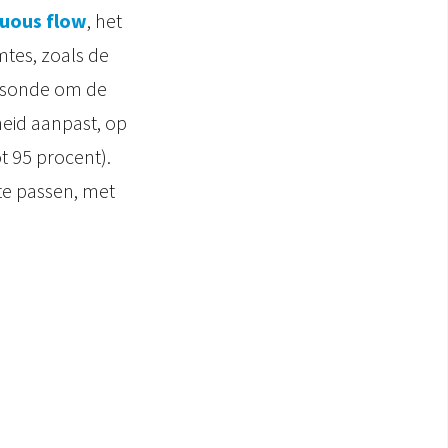
nuous flow
, het
mtes, zoals de
n sonde om de
heid aanpast, op
t 95 procent).
te passen, met