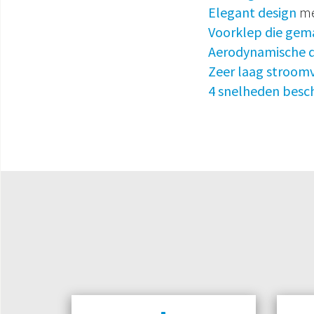
Elegant design
me
Voorklep die gema
Aerodynamische d
Zeer laag stroom
4 snelheden besc