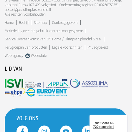
BTW-nummer IT 00260750351 - Cod. Ontvanger: SN4CSRI - Maatschappelijk
kapitaal Euro 4.071.429 volgestort - Ondernemingsregister RE 00260750351 -
pec.os@pec.olimpiasplendid.it
Alle rechten voorbehouden
Home
Bedrijf
Sitemap
Contactgegevens
Mededeling over het gebruik van persoonsgegevens
Service Overeenkomst van OS Home / Olimpia Splendid S.p.a.
Terugroepen van producten
Legale voorschriften
Privacybeleid
Web agency
Websolute
LID VAN
VOLG ONS