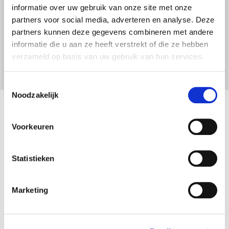
informatie over uw gebruik van onze site met onze
partners voor social media, adverteren en analyse. Deze
partners kunnen deze gegevens combineren met andere
informatie die u aan ze heeft verstrekt of die ze hebben
verzameld op basis van uw gebruik van hun services.
Toestemmingsselectie
Noodzakelijk
Specificaties
Voorkeuren
Statistieken
Instelling en selectie van 3 snelheden.
Boost functie.
Marketing
Vakantie- en nachtmodus.
Wekelijkse programmering.
Bypass management.