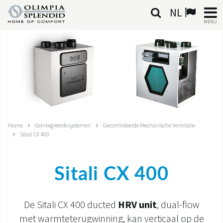
NL
MENU
NEDERLANDSE
HOME
KLIMAATREGELING
VERWARMING
Home
Geïntegreerde systemen
Gecontroleerde Mechanische Ventilatie
Sitali CX 400
LUCHTBEHANDELING
GEÏNTEGREERDE SYSTEMEN
Sitali CX 400
CONTACTEN
De Sitali CX 400 ducted
HRV unit
, dual-flow
WERELD OS
met warmteterugwinning, kan verticaal op de