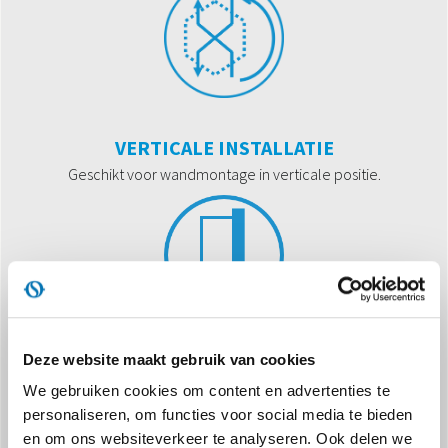
VERTICALE INSTALLATIE
Geschikt voor wandmontage in verticale positie.
Deze website maakt gebruik van cookies
AUTOMATISCHE BESTURING
Het toestel wordt geleverd met een multifunctioneel
We gebruiken cookies om content en advertenties te
bedieningspaneel met LCD-scherm.
personaliseren, om functies voor social media te bieden
en om ons websiteverkeer te analyseren. Ook delen we