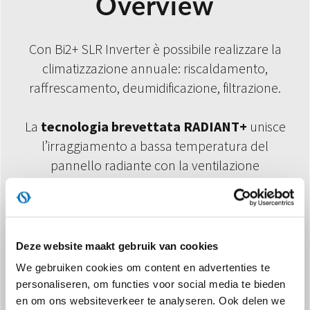
Overview
Con
Bi2+ SLR Inverter è possibile realizzare la
climatizzazione annuale: riscaldamento,
raffrescamento, deumidificazione, filtrazione.
La
tecnologia brevettata RADIANT+
unisce
l’irraggiamento a bassa temperatura del
pannello radiante con la ventilazione
automodulante, garantendo una diffusione
dell'aria e della temperatura estremamente
uniforme. In questo modo è in grado di portare
gli ambienti al set point desiderato
Deze website maakt gebruik van cookies
rapidamente ed una volta raggiunto il set point,
We gebruiken cookies om content en advertenties te
grazie agli algoritmi automatici dell'elettronica
personaliseren, om functies voor social media te bieden
a bordo, di mantenere il comfort con
en om ons websiteverkeer te analyseren. Ook delen we