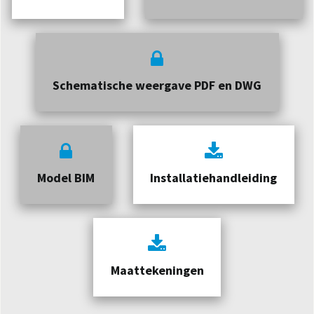
Schematische weergave PDF en DWG
Model BIM
Installatiehandleiding
Maattekeningen