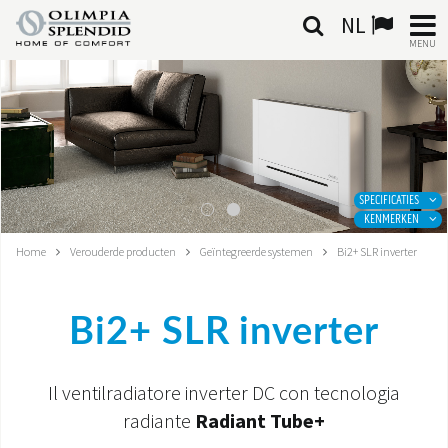
NL
MENU
NEDERLANDSE
HOME
KLIMAATREGELING
SPECIFICATIES
KENMERKEN
VERWARMING
Home
Verouderde producten
Geïntegreerde systemen
Bi2+ SLR inverter
LUCHTBEHANDELING
Bi2+ SLR inverter
GEÏNTEGREERDE SYSTEMEN
CONTACTEN
Il ventilradiatore inverter DC con tecnologia
radiante
Radiant Tube+
WERELD OS