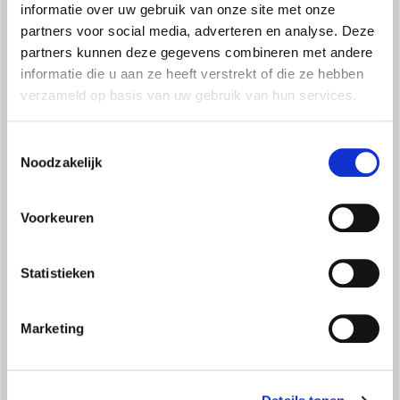
l'irraggiamento, come un normale radiatore.
informatie over uw gebruik van onze site met onze
partners voor social media, adverteren en analyse. Deze
Garantendo quindi :
partners kunnen deze gegevens combineren met andere
>> silenzio assoluto
informatie die u aan ze heeft verstrekt of die ze hebben
>> risparmio energetico
verzameld op basis van uw gebruik van hun services.
Toestemmingsselectie
Rispetto ad altri sistemi radianti non idronici la
Noodzakelijk
tecnologia RADIANT+ ha efficienze e rese
superiori grazie a :
Voorkeuren
>> temperatura superficiale media più elevata,
e quindi una potenza irraggiata maggiore
Statistieken
>> maggiore uniformità nel riscaldamento
superficiale
Marketing
>> amplificazione dell'effetto convettivo
naturale
>> riduzione del contenuto d'acqua e di