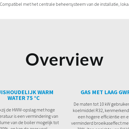
Compatibel met het centrale beheersysteem van de installatie, loka
Overview
UISHOUDELIJK WARM
GAS MET LAAG GW
WATER 75 °C
De maten tot 10 kW gebruike
kzij de HWW-opslag met hoge
koelmiddel R32, kenmerkend
ratuur is een vermindering van
een hogere efficiëntie en 
lume van de boiler mogelijk tot
verminderd broeikaseffect met
30%, en kan de zeer veel