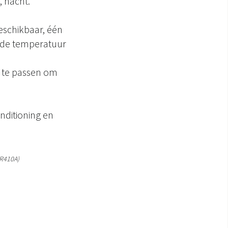
 nacht.
schikbaar, één
u de temperatuur
 te passen om
nditioning en
(R410A)