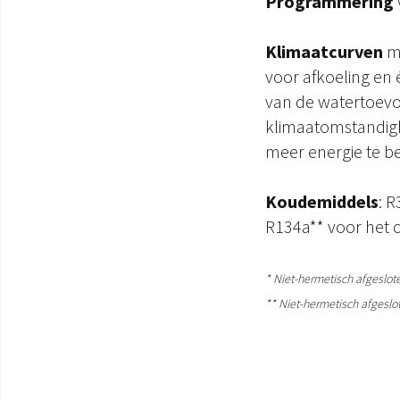
Programmering
Klimaatcurven
me
voor afkoeling en
van de watertoevoe
klimaatomstandig
meer energie te b
Koudemiddels
: 
R134a** voor het 
* Niet-hermetisch afgeslot
** Niet-hermetisch afgeslo