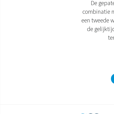
De gepat
combinatie m
een tweede w
de gelijkt
te