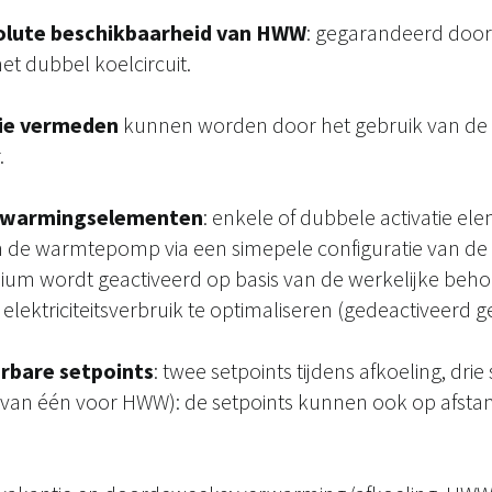
solute beschikbaarheid van HWW
: gegarandeerd door
t dubbel koelcircuit.
die vermeden
kunnen worden door het gebruik van de 
.
erwarmingselementen
: enkele of dubbele activatie el
 de warmtepomp via een simepele configuratie van de 
dium wordt geactiveerd op basis van de werkelijke beh
ektriciteitsverbruik te optimaliseren (gedeactiveerd g
rbare setpoints
: twee setpoints tijdens afkoeling, drie
an één voor HWW): de setpoints kunnen ook op afsta