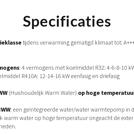
Specificaties
tieklasse
tijdens verwarming gematigd klimaat tot: A+++
rmogens
: 4 vermogens met koelmiddel R32: 4-6-8-10 kW
middel R410A: 12-14-16 kW eenfasig en driefasig
HWW
(Huishoudelijk Warm Water)
op hoge temperatuu
 HWW
: een geïntegreerde water/water warmtepomp in d
ijk warm water op hoge temperatuur ongeacht de exte
heden.