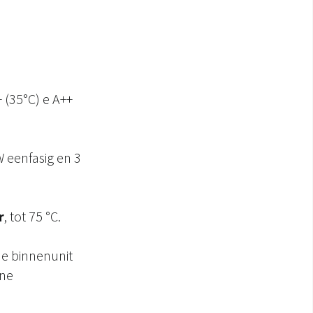
 (35°C) e A++
 eenfasig en 3
r
, tot 75 °C.
e binnenunit
rne