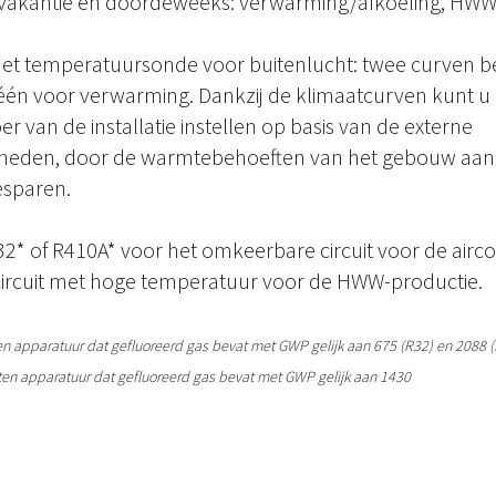
vakantie en doordeweeks: verwarming/afkoeling, HWW,
t temperatuursonde voor buitenlucht: twee curven be
 één voor verwarming. Dankzij de klimaatcurven kunt 
r van de installatie instellen op basis van de externe
heden, door de warmtebehoeften van het gebouw aan
esparen.
R32* of R410A* voor het omkeerbare circuit voor de airco
circuit met hoge temperatuur voor de HWW-productie.
en apparatuur dat gefluoreerd gas bevat met GWP gelijk aan 675 (R32) en 2088 
ten apparatuur dat gefluoreerd gas bevat met GWP gelijk aan 1430