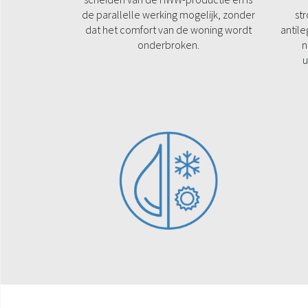
de parallelle werking mogelijk, zonder
st
dat het comfort van de woning wordt
antil
onderbroken.
n
u