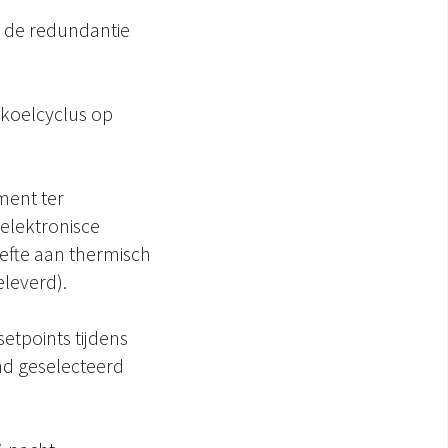
 de redundantie
koelcyclus op
ement ter
elektronisce
oefte aan thermisch
eleverd).
 setpoints tijdens
nd geselecteerd