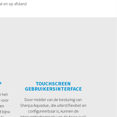
al en op afstand
P
TOUCHSCREEN
GEBRUIKERSINTERFACE
n het
Door middel van de besturing van
 voor
Sherpa Aquadue, die uiterst flexibel en
een
configureerbaar is, kunnen de
 bijna
interventiedrempels van de twee cycli