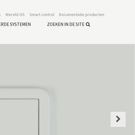
n
Wereld OS
Smart control
Documentatie producten
ERDE SYSTEMEN
ZOEKEN IN DE SITE
Next