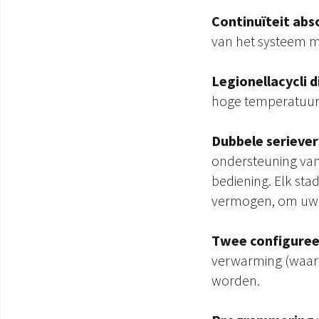
Continuïteit ab
van het systeem me
Legionellacycli 
hoge temperatuur
Dubbele seriev
ondersteuning van
bediening. Elk sta
vermogen, om uw el
Twee configuree
verwarming (waarv
worden.