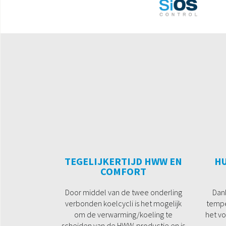
TEGELIJKERTIJD HWW EN
H
COMFORT
Door middel van de twee onderling
Dan
verbonden koelcycli is het mogelijk
tempe
om de verwarming/koeling te
het vo
scheiden van de HWW-productie en is