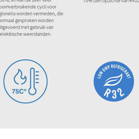
70% (ten opzichte van R410
roomverbruikende cycli voor
egionella worden vermeden, die
ormaal gesproken worden
itgevoerd met gebruik van
elektrische weerstanden.