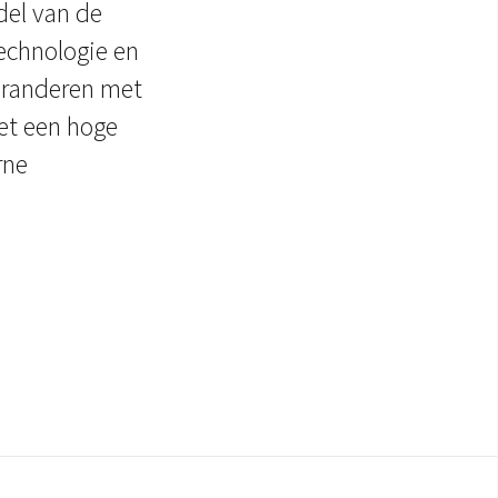
el van de
echnologie en
aranderen met
et een hoge
rne