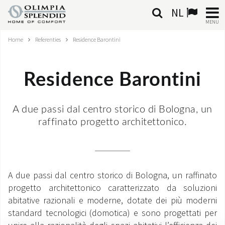
NL
MENU
Home
Referenties
Residence Barontini
NEDERLANDSE
HOME
Residence Barontini
KLIMAATREGELING
A due passi dal centro storico di Bologna, un
VERWARMING
raffinato progetto architettonico.
LUCHTBEHANDELING
GEÏNTEGREERDE SYSTEMEN
A due passi dal centro storico di Bologna, un raffinato
progetto architettonico caratterizzato da soluzioni
CONTACTEN
abitative razionali e moderne, dotate dei più moderni
standard tecnologici (domotica) e sono progettati per
WERELD OS