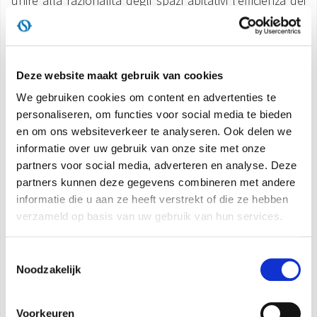
unire alla razionalità degli spazi abitativi l’efficienza dei
consumi energetici ed il conseguente risparmio dei costi
DOCUMENTATIE PRODUCTEN
di gestione.
Zona Climatica E (secondo la normativa italiana).
Deze website maakt gebruik van cookies
We gebruiken cookies om content en advertenties te
PROGETTO:
personaliseren, om functies voor social media te bieden
Committente: Calderini Costruzioni (BO)
en om ons websiteverkeer te analyseren. Ook delen we
Ubicazione: Via Barontini – (Bo)
informatie over uw gebruik van onze site met onze
Progetto: n° 30 Appartamenti
partners voor social media, adverteren en analyse. Deze
Classe Energetica A / B
partners kunnen deze gegevens combineren met andere
informatie die u aan ze heeft verstrekt of die ze hebben
verzameld op basis van uw gebruik van hun services.
DESCRIZIONE PROGETTO:
IMPIANTO: Centralizzato con contabilizzazione
Toestemmingsselectie
GENERATORI: Impianto idronico con caldaia e
Noodzakelijk
gruppo frigo refrigerante
TERMINALI: n° 110 Bi2 SLR/SL
Voorkeuren