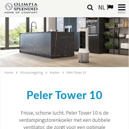
NL
MENU
NEDERLANDSE
HOME
KLIMAATREGELING
VERWARMING
Home
Klimaatregeling
Koelers
Peler Tower 10
LUCHTBEHANDELING
Peler Tower 10
GEÏNTEGREERDE SYSTEMEN
CONTACTEN
Frisse, schone lucht. Peler Tower 10 is de
verdampingstorenkoeler met een dubbele
WERELD OS
ventilator, die zorgt voor een optimale