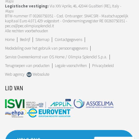
Maps
Logistische vestiging:
Via XXV Aprile, 46, 42044 Gualtieri (RE), Italy -
Maps
BTW-nummer IT 00260750351 - Cod. Ontvanger: SN4CSRI - Maatschappelijk
kapitaal Euro 4.071.429 volgestort - Ondernemingsregister RE 00260750351 -
pec.os@pec.olimpiasplendid.it
Alle rechten voorbehouden
Home
Bedrijf
Sitemap
Contactgegevens
Mededeling over het gebruik van persoonsgegevens
Service Overeenkomst van OS Home / Olimpia Splendid S.p.a.
Terugroepen van producten
Legale voorschriften
Privacybeleid
Web agency
Websolute
LID VAN