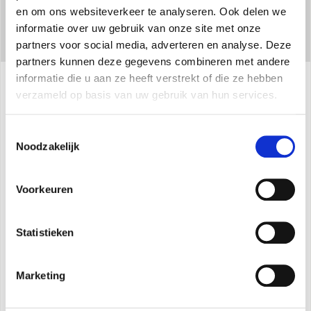
en om ons websiteverkeer te analyseren. Ook delen we
informatie over uw gebruik van onze site met onze
partners voor social media, adverteren en analyse. Deze
partners kunnen deze gegevens combineren met andere
informatie die u aan ze heeft verstrekt of die ze hebben
verzameld op basis van uw gebruik van hun services.
Specificaties
Toestemmingsselectie
Noodzakelijk
Maximaal stroomverbruik: 38W
Luchtstroom (maximaal): 1000 m³/h
Voorkeuren
Luchtsnelheid (maximaal): 6,5 m/s
Luchtafstand tot 12 m
Statistieken
Maximaal geluidsvermogen: 63dB(A)
Rechtstreeks vullen vanuit tank
Marketing
LED-display
3 bedrijfsmodi (normaal, natuurlijk, rust)