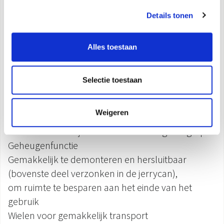
24 ventilatiesnelheden
Details tonen
Waterreservoir tot 10 liter
Zuivering met luchtfilter en honingraat
verdampingspaneel
Alles toestaan
Timer 1-24u
Stoffilter
Selectie toestaan
Automatische horizontale luchtstroom oscillatie
Pompbeveiligingssysteem
Weigeren
Knipperlicht bij gebrek aan water in de tank
Gebruiksvriendelijke afstandsbediening inbegrepen
Geheugenfunctie
Gemakkelijk te demonteren en hersluitbaar
(bovenste deel verzonken in de jerrycan),
om ruimte te besparen aan het einde van het
gebruik
Wielen voor gemakkelijk transport