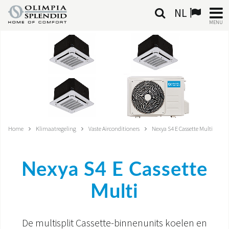
NL
MENU
NEDERLANDSE
HOME
KLIMAATREGELING
VERWARMING
Home
Klimaatregeling
Vaste Airconditioners
Nexya S4 E Cassette Multi
LUCHTBEHANDELING
Nexya S4 E Cassette
GEÏNTEGREERDE SYSTEMEN
Multi
CONTACTEN
WERELD OS
De multisplit Cassette-binnenunits koelen en