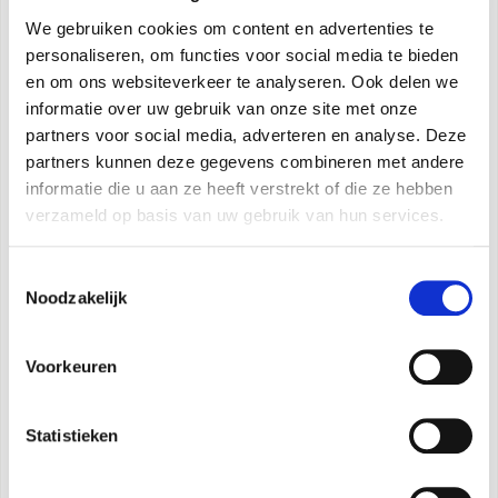
Specificaties
We gebruiken cookies om content en advertenties te
personaliseren, om functies voor social media te bieden
en om ons websiteverkeer te analyseren. Ook delen we
Energie-efficiëntieklasse tijdens afkoeling:
A++
informatie over uw gebruik van onze site met onze
Energie-efficiëntieklasse tijdens verwarming -
partners voor social media, adverteren en analyse. Deze
partners kunnen deze gegevens combineren met andere
gemiddelde ruimte:
A+
informatie die u aan ze heeft verstrekt of die ze hebben
Energie-efficiëntieklasse tijdens verwarming -
verzameld op basis van uw gebruik van hun services.
warme ruimte:
A+++
Toestemmingsselectie
Min. geluidsvermogen:
56 dB(A)
Noodzakelijk
Type koudemiddel:
R32
Beschikbare maten:
12/12 Compact/18 Compact
Voorkeuren
Nominale capaciteit tijdens afkoeling:
3,55/3,55/5,27 kW
Statistieken
Nominale capaciteit tijdens verwarming:
4,10/4,10/5,42 kW