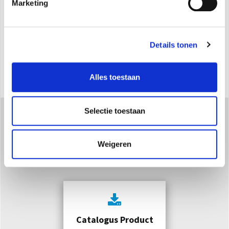
Marketing
Afstandsbediening (di serie)
Decoratief paneel
Details tonen
Inlaat voor frisse lucht
Opvoerpomp condensaat
Alles toestaan
Selectie toestaan
Downloaden
Weigeren
Catalogus Product