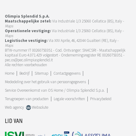
Olimpia Splendid S.p.A.
Maatschappelijke zetel:
Via Industriale 1/3 25060 Cellatica (BS), Italy -
Maps
Operationele vestiging:
Via Industriale 1/3 25060 Cellatica (BS), Italy -
Maps
Logistische vestiging:
Via XXV Aprile, 46, 42044 Gualtieri (RE), Italy -
Maps
BTW-nummer IT 00260750351 - Cod. Ontvanger: SN4CSRI - Maatschappelijk
kapitaal Euro 4.071.429 volgestort - Ondernemingsregister RE 00260750351 -
pec.os@pec.olimpiasplendid.it
Alle rechten voorbehouden
Home
Bedrijf
Sitemap
Contactgegevens
Mededeling over het gebruik van persoonsgegevens
Service Overeenkomst van OS Home / Olimpia Splendid S.p.a.
Terugroepen van producten
Legale voorschriften
Privacybeleid
Web agency
Websolute
LID VAN