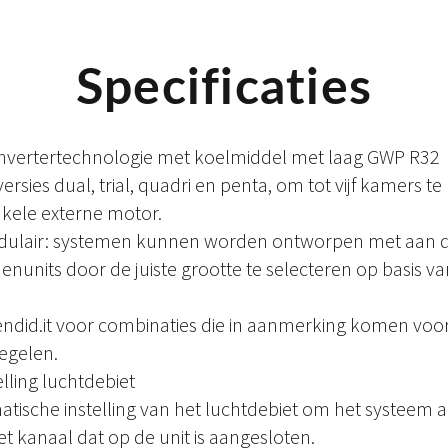
Specificaties
e invertertechnologie met koelmiddel met laag GWP R32
versies dual, trial, quadri en penta, om tot vijf kamers t
kele externe motor.
odulair: systemen kunnen worden ontworpen met aan 
units door de juiste grootte te selecteren op basis v
endid.it voor combinaties die in aanmerking komen voo
egelen.
lling luchtdebiet
tische instelling van het luchtdebiet om het systeem 
t kanaal dat op de unit is aangesloten.