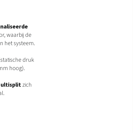
analiseerde
r, waarbij de
n het systeem.
statische druk
 mm hoog).
ltisplit
zich
l.