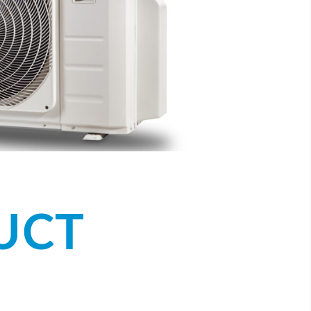
UCT
]