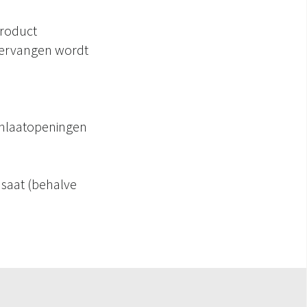
product
 vervangen wordt
tinlaatopeningen
saat (behalve