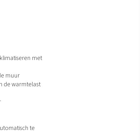
e klimatiseren met
de muur
an de warmtelast
r
automatisch te