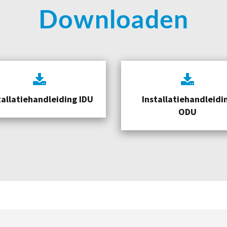
Downloaden
tallatiehandleiding IDU
Installatiehandleidi
ODU