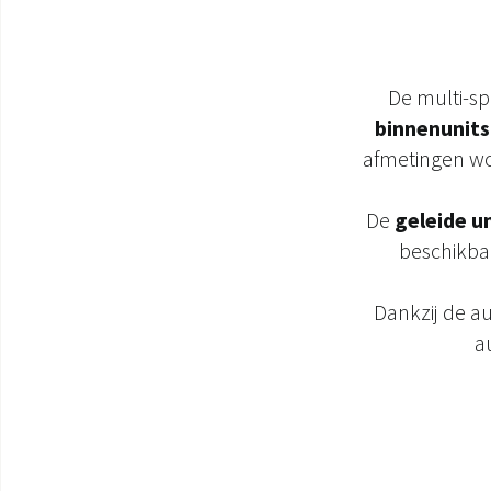
De multi-sp
binnenunits
afmetingen wo
De
geleide un
beschikba
Dankzij de au
a