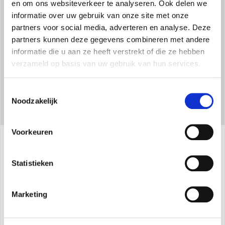
en om ons websiteverkeer te analyseren. Ook delen we
Het maakt gebruik van het natuurlijke koelmiddel R290, dat
informatie over uw gebruik van onze site met onze
vrijwel geen broeikaseffect kan veroorzaken.
partners voor social media, adverteren en analyse. Deze
partners kunnen deze gegevens combineren met andere
informatie die u aan ze heeft verstrekt of die ze hebben
verzameld op basis van uw gebruik van hun services.
Toestemmingsselectie
Noodzakelijk
Voorkeuren
Specificaties
Statistieken
Marketing
Afkoeling, ontvochtiging en ventilatie
(3
snelheden)