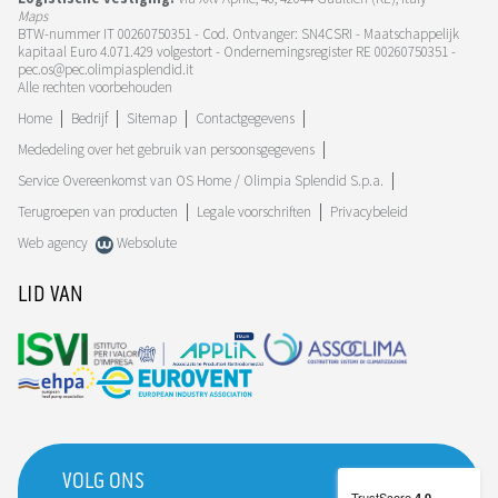
Maps
BTW-nummer IT 00260750351 - Cod. Ontvanger: SN4CSRI - Maatschappelijk
kapitaal Euro 4.071.429 volgestort - Ondernemingsregister RE 00260750351 -
pec.os@pec.olimpiasplendid.it
Alle rechten voorbehouden
Home
Bedrijf
Sitemap
Contactgegevens
Mededeling over het gebruik van persoonsgegevens
Service Overeenkomst van OS Home / Olimpia Splendid S.p.a.
Terugroepen van producten
Legale voorschriften
Privacybeleid
Web agency
Websolute
LID VAN
VOLG ONS