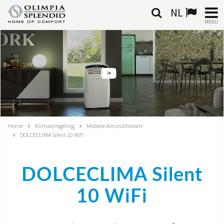
NL
MENU
NEDERLANDSE
HOME
KLIMAATREGELING
VERWARMING
Home
Klimaatregeling
Mobiele Airconditioners
DOLCECLIMA Silent 10 WiFi
LUCHTBEHANDELING
GEÏNTEGREERDE SYSTEMEN
DOLCECLIMA Silent
CONTACTEN
10 WiFi
WERELD OS