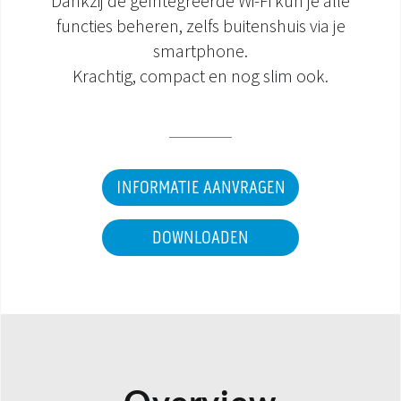
Dankzij de geïntegreerde Wi-Fi kun je alle
functies beheren, zelfs buitenshuis via je
DOCUMENTATIE PRODUCTEN
smartphone.
Krachtig, compact en nog slim ook.
INFORMATIE AANVRAGEN
DOWNLOADEN