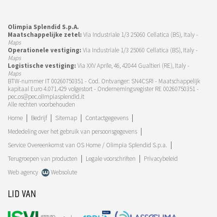
Olimpia Splendid S.p.A.
Maatschappelijke zetel:
Via Industriale 1/3 25060 Cellatica (BS), Italy -
Maps
Operationele vestiging:
Via Industriale 1/3 25060 Cellatica (BS), Italy -
Maps
Logistische vestiging:
Via XXV Aprile, 46, 42044 Gualtieri (RE), Italy -
Maps
BTW-nummer IT 00260750351 - Cod. Ontvanger: SN4CSRI - Maatschappelijk
kapitaal Euro 4.071.429 volgestort - Ondernemingsregister RE 00260750351 -
pec.os@pec.olimpiasplendid.it
Alle rechten voorbehouden
Home
Bedrijf
Sitemap
Contactgegevens
Mededeling over het gebruik van persoonsgegevens
Service Overeenkomst van OS Home / Olimpia Splendid S.p.a.
Terugroepen van producten
Legale voorschriften
Privacybeleid
Web agency
Websolute
LID VAN