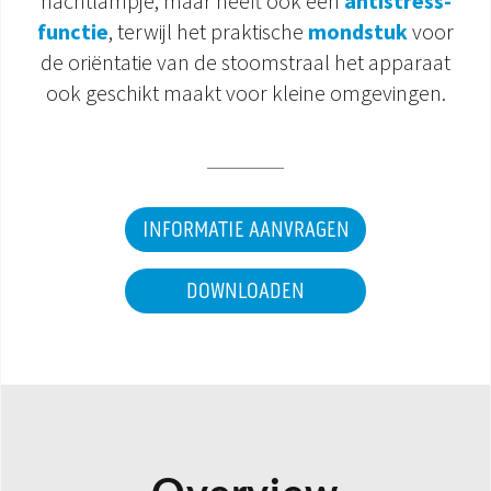
nachtlampje, maar heeft ook een
antistress-
functie
, terwijl het praktische
mondstuk
voor
DOCUMENTATIE PRODUCTEN
de oriëntatie van de stoomstraal het apparaat
ook geschikt maakt voor kleine omgevingen.
INFORMATIE AANVRAGEN
DOWNLOADEN