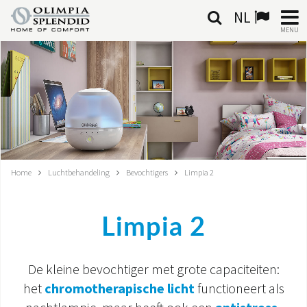
NL
MENU
NEDERLANDSE
HOME
KLIMAATREGELING
VERWARMING
Home
Luchtbehandeling
Bevochtigers
Limpia 2
LUCHTBEHANDELING
Limpia 2
GEÏNTEGREERDE SYSTEMEN
CONTACTEN
De kleine bevochtiger met grote capaciteiten:
het
chromotherapische licht
functioneert als
WERELD OS