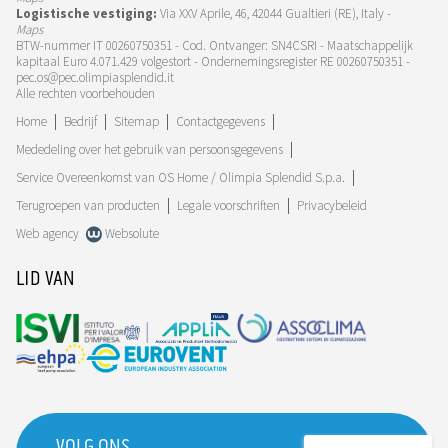
Logistische vestiging:
Via XXV Aprile, 46, 42044 Gualtieri (RE), Italy -
Maps
BTW-nummer IT 00260750351 - Cod. Ontvanger: SN4CSRI - Maatschappelijk
kapitaal Euro 4.071.429 volgestort - Ondernemingsregister RE 00260750351 -
pec.os@pec.olimpiasplendid.it
Alle rechten voorbehouden
Home
Bedrijf
Sitemap
Contactgegevens
Mededeling over het gebruik van persoonsgegevens
Service Overeenkomst van OS Home / Olimpia Splendid S.p.a.
Terugroepen van producten
Legale voorschriften
Privacybeleid
Web agency
Websolute
LID VAN
VOLG ONS