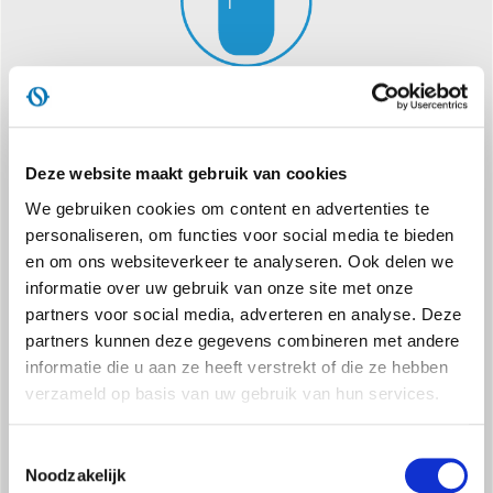
CHROMOTHERAPIE
Bevochtigt de lucht en geeft een variabele, gekleurde
atmosfeerverlichting voor een meeslepend gevoel van welzijn
Deze website maakt gebruik van cookies
We gebruiken cookies om content en advertenties te
personaliseren, om functies voor social media te bieden
en om ons websiteverkeer te analyseren. Ook delen we
informatie over uw gebruik van onze site met onze
partners voor social media, adverteren en analyse. Deze
partners kunnen deze gegevens combineren met andere
informatie die u aan ze heeft verstrekt of die ze hebben
TOUCH TIMER TOT 8U
verzameld op basis van uw gebruik van hun services.
Tot 8 uur werking kan worden geprogrammeerd
Toestemmingsselectie
Noodzakelijk