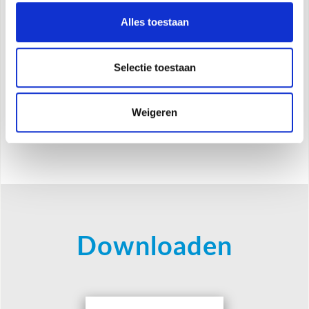
Geluidsvermogen
63 dB (A)
Koudemiddel
R290
Alles toestaan
Efficiëntieklasse A tijdens afkoeling
Timer 24h, Auto, Sleep en Auto-restart functies
Selectie toestaan
Inclusief afstandsbediening, raamkit en flexibele
slang voor luchtafvoer
Weigeren
Downloaden