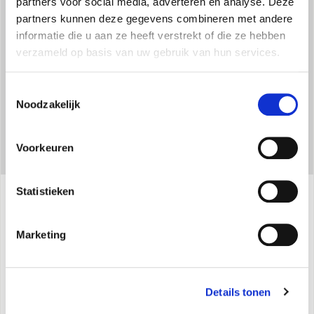
partners voor social media, adverteren en analyse. Deze
Het maakt gebruik van het natuurlijke koelmiddel R290, dat
partners kunnen deze gegevens combineren met andere
vrijwel geen broeikaseffect kan veroorzaken.
informatie die u aan ze heeft verstrekt of die ze hebben
verzameld op basis van uw gebruik van hun services.
Toestemmingsselectie
Noodzakelijk
Voorkeuren
Statistieken
Specificaties
Marketing
Afkoeling, ontvochtiging en ventilatie
(2 snelheden)
Details tonen
Koelcapaciteit:
2,1 kW