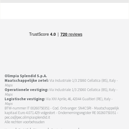
Olimpia Splendid S.p.A.
Maatschappelijke zetel:
Via Industriale 1/3 25060 Cellatica (BS), Italy -
Maps
Operationele vestiging:
Via Industriale 1/3 25060 Cellatica (BS), Italy -
Maps
Logistische vestiging:
Via XXV Aprile, 46, 42044 Gualtieri (RE), Italy -
Maps
BTW-nummer IT 00260750351 - Cod. Ontvanger: SN4CSRI - Maatschappelijk
kapitaal Euro 4.071.429 volgestort - Ondernemingsregister RE 00260750351 -
pec.os@pec.olimpiasplendid.it
Alle rechten voorbehouden