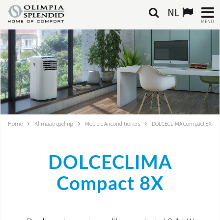
NL
MENU
NEDERLANDSE
HOME
KLIMAATREGELING
VERWARMING
Home
Klimaatregeling
Mobiele Airconditioners
DOLCECLIMA Compact 8X
LUCHTBEHANDELING
DOLCECLIMA
GEÏNTEGREERDE SYSTEMEN
Compact 8X
CONTACTEN
WERELD OS