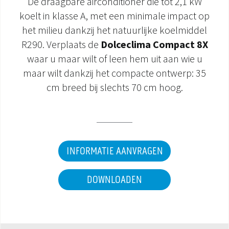
De draagbare airconditioner die tot 2,1 kW
koelt in klasse A, met een minimale impact op
DOCUMENTATIE PRODUCTEN
het milieu dankzij het natuurlijke koelmiddel
R290. Verplaats de
Dolceclima Compact 8X
waar u maar wilt of leen hem uit aan wie u
maar wilt dankzij het compacte ontwerp: 35
cm breed bij slechts 70 cm hoog.
INFORMATIE AANVRAGEN
DOWNLOADEN