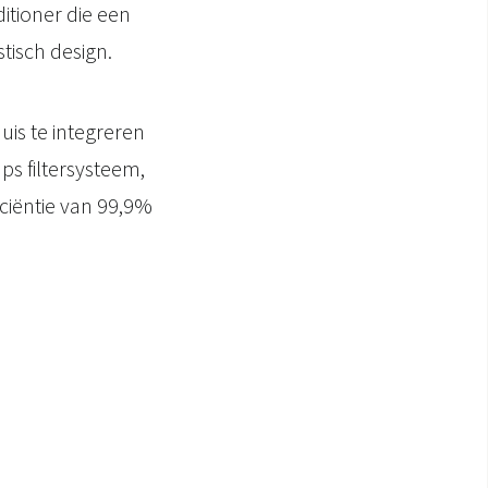
itioner die een
isch design.
is te integreren
ps filtersysteem,
iciëntie van 99,9%