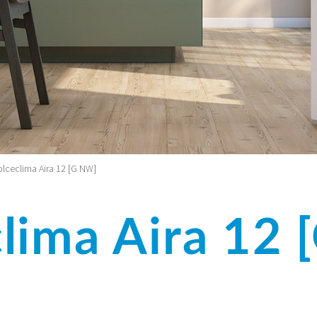
lceclima Aira 12 [G NW]
lima Aira 12