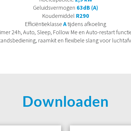
Geluidsvermogen
63dB (A)
Koudemiddel
R290
Efficiëntieklasse
A
tijdens afkoeling
imer 24h, Auto, Sleep, Follow Me en Auto-restart functi
tandsbediening, raamkit en flexibele slang voor luchtaf
Downloaden