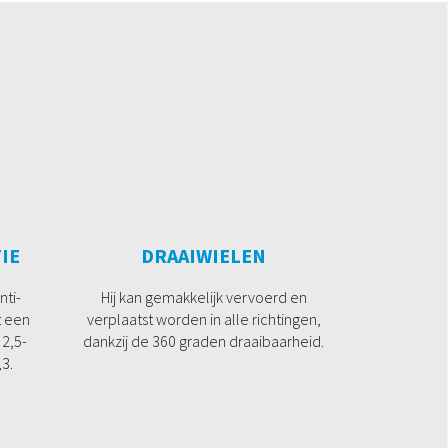
IE
DRAAIWIELEN
nti-
Hij kan gemakkelijk vervoerd en
t een
verplaatst worden in alle richtingen,
2,5-
dankzij de 360 graden draaibaarheid.
3.