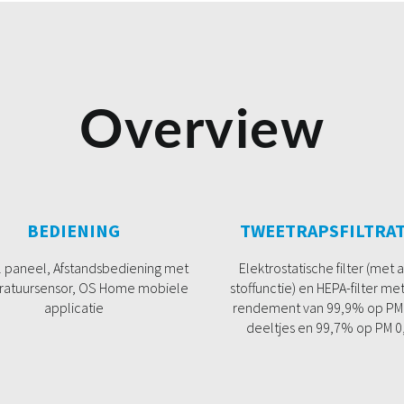
Overview
BEDIENING
TWEETRAPSFILTRAT
al paneel, Afstandsbediening met
Elektrostatische filter (met a
atuursensor, OS Home mobiele
stoffunctie) en HEPA-filter me
applicatie
rendement van 99,9% op PM 
deeltjes en 99,7% op PM 0,